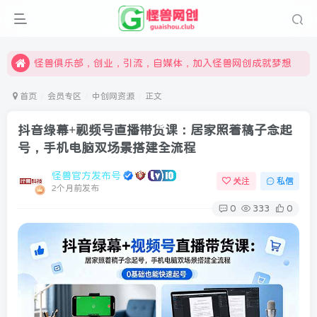
限时开通会员更享折扣，超高返佣
汇集各领域的创新者、创业者和副业经营者，共同探索创业和创新的未来
怪兽俱乐部，创业，引流，自媒体，加入怪兽网创成就梦想
首页
会员专区
中创网资源
正文
抖音绿幕+视频号直播带货课：居家照着稿子念起
号，手机电脑双场景搭建全流程
怪兽官方发布号
关注
私信
2个月前发布
0
333
0