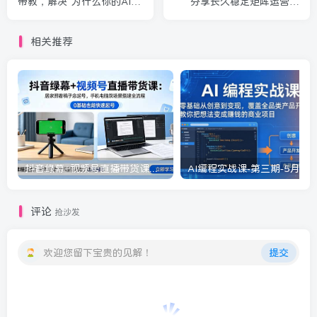
带教，解决“为什么你的AI视
分享长久稳定矩阵运营思
频不出单”核心问题
路，普通人实操日入1K+
相关推荐
抖音绿幕+视频号直播带货课：居家照着稿子念起号，手机电脑双场景搭建全流程
评论
抢沙发
欢迎您留下宝贵的见解！
提交