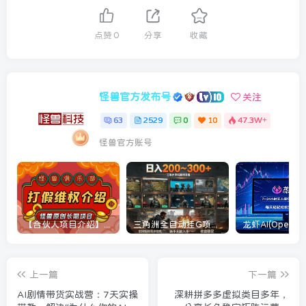
点赞
0
分享
收藏
怪兽官方发布号
关注
63
2529
0
10
47.3W+
怪兽官方账号
【合伙人项目介绍】打假维权项目介绍
三角洲全自动挂G项目，一台电脑即可操作，防封稳账号，日收益300+，收益全程包回收，省心稳賺【揭秘】
上一篇
下一篇
AI剧情带货实战营：7天实操
深耕拼多多虚拟类目多年，