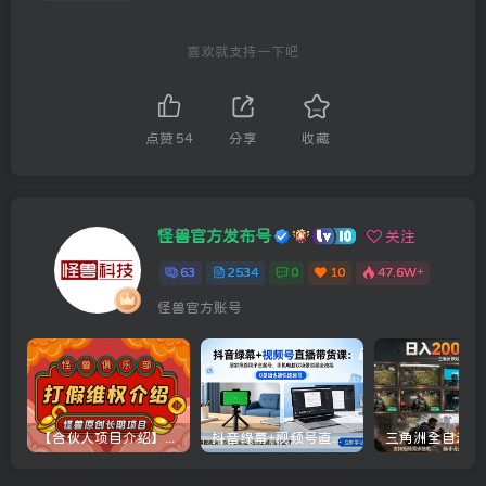
喜欢就支持一下吧
点赞
54
分享
收藏
怪兽官方发布号
关注
63
2534
0
10
47.6W+
怪兽官方账号
【合伙人项目介绍】打假维权项目介绍
抖音绿幕+视频号直播带货课：居家照着稿子念起号，手机电脑双场景搭建全流程