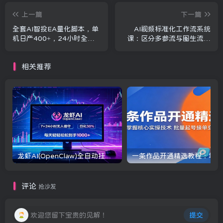
上一篇
下一篇
全套AI智投EA量化脚本，单
AI视频标准化工作流系统
机日产400+，24小时全自
课：区分多参流与图生流，
动挂机操作
参考图锁定画面实现导演级
精准控片
相关推荐
龙虾AI(OpenClaw)全自动挂机，智能操控电脑高效执行任务，每天轻松到手四位数
一条
评论
抢沙发
欢迎您留下宝贵的见解！
提交