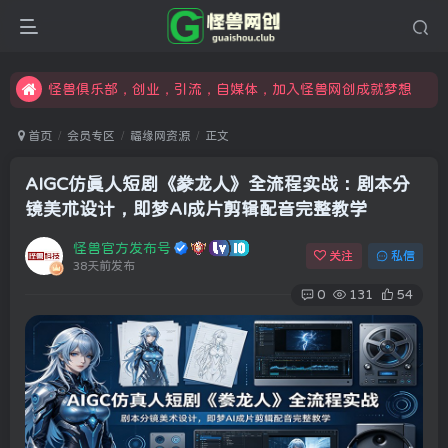
限时开通会员更享折扣，超高返佣
汇集各领域的创新者、创业者和副业经营者，共同探索创业和创新的未来
怪兽俱乐部，创业，引流，自媒体，加入怪兽网创成就梦想
首页
会员专区
福缘网资源
正文
AIGC仿真人短剧《豢龙人》全流程实战：剧本分
镜美术设计，即梦AI成片剪辑配音完整教学
怪兽官方发布号
关注
私信
38天前发布
0
131
54