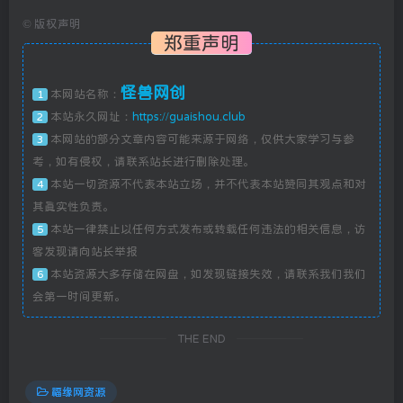
©
版权声明
郑重声明
怪兽网创
本网站名称：
1
本站永久网址：
https://guaishou.club
2
本网站的部分文章内容可能来源于网络，仅供大家学习与参
3
考，如有侵权，请联系站长进行删除处理。
本站一切资源不代表本站立场，并不代表本站赞同其观点和对
4
其真实性负责。
本站一律禁止以任何方式发布或转载任何违法的相关信息，访
5
客发现请向站长举报
本站资源大多存储在网盘，如发现链接失效，请联系我们我们
6
会第一时间更新。
THE END
福缘网资源