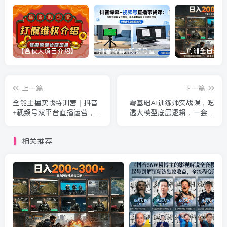
【合伙人项目介绍】打假维权项目介绍
抖音绿幕+视频号直播带货课：居家照着稿子念起号，手机电脑双场景搭建全流程
上一篇
下一篇
全能主播实战特训营｜抖音
零基础AI训练师实战课，吃
+视频号双平台直播运营，零
透大模型底层逻辑，一套提
基础搭建直播间、精准选
问模板搞定办公、商业、自
品、话术成交、账号运营全
媒体、设计、生活全场景AI
相关推荐
落地
落地应用