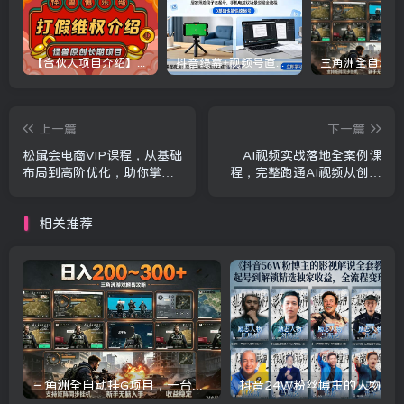
【合伙人项目介绍】打假维权项目介绍
抖音绿幕+视频号直播带货课：居家照着稿子念起号，手机电脑双场景搭建全流程
上一篇
下一篇
松鼠会电商VIP课程，从基础
AI视频实战落地全案例课
布局到高阶优化，助你掌握
程，完整跑通AI视频从创意
淘宝运营逻辑，提升店铺流
策划、素材制作、生成剪辑
量与转化(更新0703)
到批量产出的全创作链路
相关推荐
三角洲全自动挂G项目，一台电脑即可操作，防封稳账号，日收益300+，收益全程包回收，省心稳賺【揭秘】