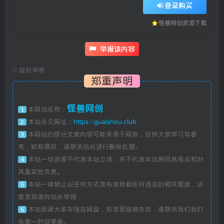
登录购买
怪兽网创资源下载
举报该内容
©
版权声明
郑重声明
怪兽网创
本网站名称：
1
本站永久网址：
https://guaishou.club
2
本网站的部分文章内容可能来源于网络，仅供大家学习与参
3
考，如有侵权，请联系站长进行删除处理。
本站一切资源不代表本站立场，并不代表本站赞同其观点和对
4
其真实性负责。
本站一律禁止以任何方式发布或转载任何违法的相关信息，访
5
客发现请向站长举报
本站资源大多存储在网盘，如发现链接失效，请联系我们我们
6
会第一时间更新。