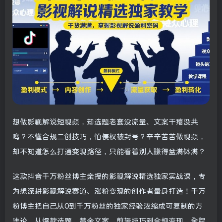
想做影视解说短视频，却选题老套没流量、文案干瘪没共
鸣？不懂合规二创技巧，怕侵权被封号？辛辛苦苦做视频，
却不知道怎么打通变现路径，只能看着别人賺得盆满钵满？
这款抖音千万粉丝博主亲授的影视解说精选独家实战课，专
为想深耕影视解说赛道、涨粉变现的创作者量身打造！千万
粉博主把自己从0到千万粉丝的独家经验浓缩成可复制的方
法论，从爆款选题、黄金文案、剪辑技巧到合规变现，全程