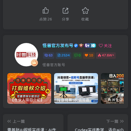
点赞
26
分享
收藏
怪兽官方发布号
关注
63
2534
0
10
47.6W+
怪兽官方账号
【合伙人项目介绍】打假维权项目介绍
抖音绿幕+视频号直播带货课：居家照着稿子念起号，手机电脑双场景搭建全流程
上一篇
下一篇
零基础AI视频实战课：AI生
Codex实战教学，适合ai小