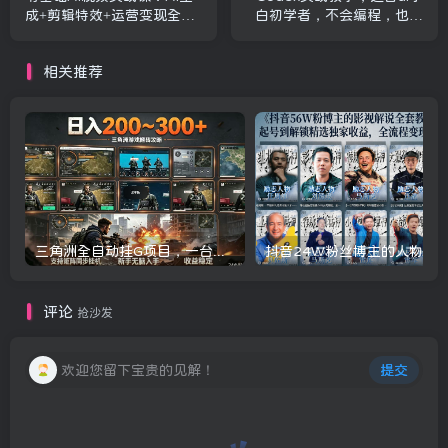
成+剪辑特效+运营变现全教
白初学者，不会编程，也能
学，带你从入门到精通AI视
让AI替你批量干活
频全流程
相关推荐
三角洲全自动挂G项目，一台电脑即可操作，防封稳账号，日收益300+，收益全程包回收，省心稳賺【揭秘】
评论
抢沙发
欢迎您留下宝贵的见解！
提交