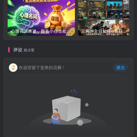
心理名词赛道，新手小白也能做，全流程项目拆解，单日变现1k+
三角洲全自动挂G项目，一台电脑即可操作，
评论
抢沙发
欢迎您留下宝贵的见解！
提交