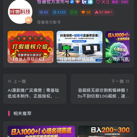
怪兽官方发布号
关注
良好 · 580
63
3133
0
10
57.9W+
怪兽官方账号
【合伙人项目介绍】打假维权项目介绍
抖音绿幕+视频号直播带货课：居家照着稿子念起号，手机电脑双场景搭建全流程
上一篇
下一篇
AI漫剧推广实操营｜零基础
音视频无损切割剪辑神器！
低成本制作、正版授权、爆
3s不到切割10G视频，速度
款剧本、剪辑运镜全变现实
快到离谱，免费且开源，
战课
LosslessCut无损剪切
相关推荐