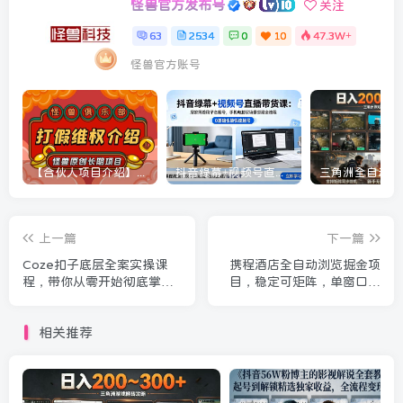
怪兽官方发布号
关注
63
2534
0
10
47.3W+
怪兽官方账号
【合伙人项目介绍】打假维权项目介绍
抖音绿幕+视频号直播带货课：居家照着稿子念起号，手机电脑双场景搭建全流程
上一篇
下一篇
Coze扣子底层全案实操课
携程酒店全自动浏览掘金项
程，带你从零开始彻底掌握
目，稳定可矩阵，单窗口收
Coze(更新7月)
益40+【揭秘】
相关推荐