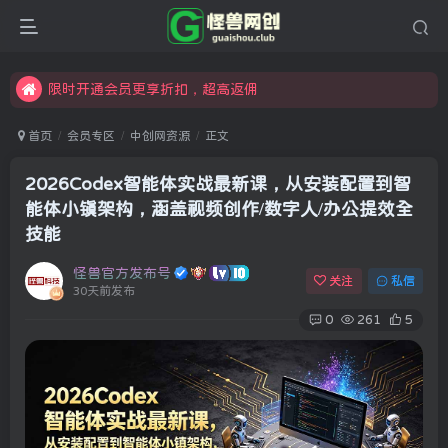
怪兽俱乐部，创业，引流，自媒体，加入怪兽网创成就梦想
限时开通会员更享折扣，超高返佣
汇集各领域的创新者、创业者和副业经营者，共同探索创业和创新的未来
怪兽俱乐部，创业，引流，自媒体，加入怪兽网创成就梦想
首页
会员专区
中创网资源
正文
2026Codex智能体实战最新课，从安装配置到智
能体小镇架构，涵盖视频创作/数字人/办公提效全
技能
怪兽官方发布号
关注
私信
30天前发布
0
261
5