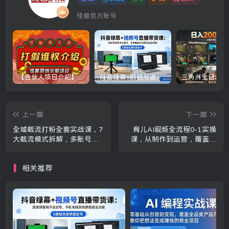
怪兽官方账号
【合伙人项目介绍】打假维权项目介绍
抖音绿幕+视频号直播带货课：居家照着稿子念起号，手机电脑双场景搭建全流程
上一篇
下一篇
全域截流打粉全套实战课，7
育儿AI视频全流程0-1实操
大截流模式拆解，多账号养
课，从制作到运营，覆盖伙
号导流私域，DeepSeek批
伴计划+分成+商单+收徒多
量制作截流话术素材
种收益，每天500+收益
相关推荐