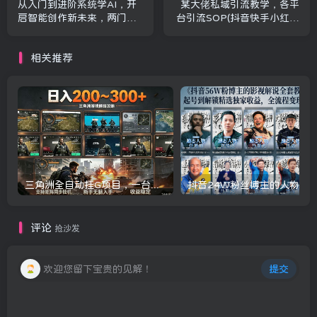
从入门到进阶系统学AI，开
某大佬私域引流教学，各平
启智能创作新未来，两门课
台引流SOP(抖音快手小红书
程，全面提升你的AI创作能
微信QQ等)，思路+流程+话
力
术+变现(更新0708)
相关推荐
三角洲全自动挂G项目，一台电脑即可操作，防封稳账号，日收益300+，收益全程包回收，省心稳賺【揭秘】
评论
抢沙发
欢迎您留下宝贵的见解！
提交