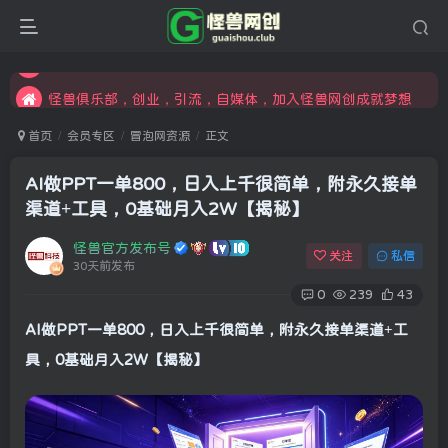
限时开通会员更享折扣，超高返佣
汇集各领域的创新者、创业者和副业经营者，共同探索创业和创新的未来
怪兽俱乐部，创业，引流，自媒体，加入怪兽网创成就梦想
首页
会员专区
冒泡网资源
正文
AI做PPT一单800，日入上千很简单，附永久接单
渠道+工具，0基础月入2W【揭秘】
怪兽官方发布号
关注
私信
30天前发布
0
239
43
AI做PPT一单800，日入上千很简单，附永久接单渠道+工
具，0基础月入2W【揭秘】