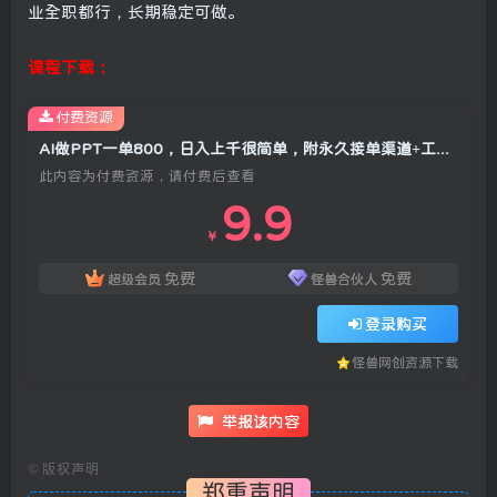
业全职都行，长期稳定可做。
课程下载：
付费资源
AI做PPT一单800，日入上千很简单，附永久接单渠道+工具，0基础月入2W【揭秘】
此内容为付费资源，请付费后查看
9.9
￥
免费
免费
超级会员
怪兽合伙人
登录购买
怪兽网创资源下载
举报该内容
©
版权声明
郑重声明