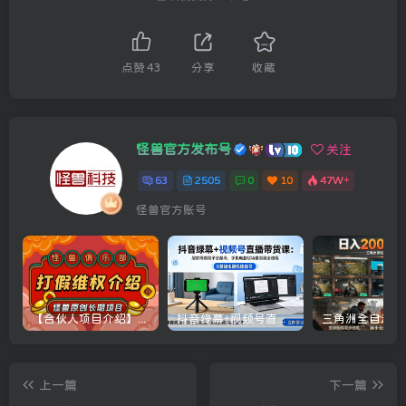
点赞
43
分享
收藏
怪兽官方发布号
关注
63
2505
0
10
47W+
怪兽官方账号
【合伙人项目介绍】打假维权项目介绍
抖音绿幕+视频号直播带货课：居家照着稿子念起号，手机电脑双场景搭建全流程
上一篇
下一篇