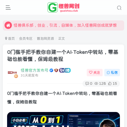
限时开通会员更享折扣，超高返佣
汇集各领域的创新者、创业者和副业经营者，共同探索创业和创新的未来
怪兽俱乐部，创业，引流，自媒体，加入怪兽网创成就梦想
首页
会员专区
冒泡网资源
正文
0门槛手把手教你自建一个AI-Token中转站，零基
础也能看懂，保姆级教程
怪兽官方发布号
关注
私信
31天前发布
0
128
15
0门槛手把手教你自建一个
AI-Token
中转站，零基础也能看
懂，保姆级教程