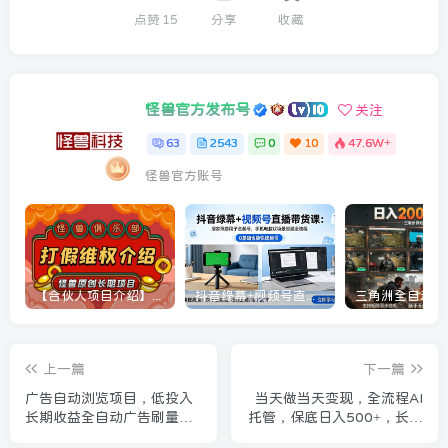
点赞
15
分享
收藏
怪兽官方发布号
关注
63
2543
0
10
47.6W+
怪兽官方账号
【合伙人项目介绍】打假维权项目介绍
抖音绿幕+视频号直播带货课：居家照着稿子念起号，手机电脑双场景搭建全流程
上一篇
下一篇
广告自动浏览项目，低投入
当天做当天变现，全流程AI
长期收益全自动广告刷量，
托管，保底日入500+，长期
轻资产线上小项目【揭秘】
可做！【揭秘】