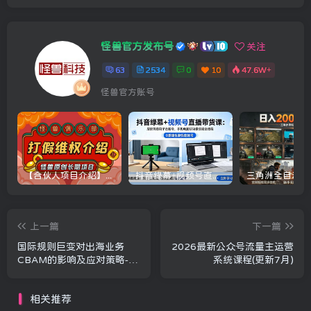
怪兽官方发布号
关注
63
2534
0
10
47.6W+
怪兽官方账号
【合伙人项目介绍】打假维权项目介绍
抖音绿幕+视频号直播带货课：居家照着稿子念起号，手机电脑双场景搭建全流程
上一篇
下一篇
国际规则巨变对出海业务
2026最新公众号流量主运营
CBAM的影响及应对策略-7
系统课程(更新7月)
月2日
相关推荐