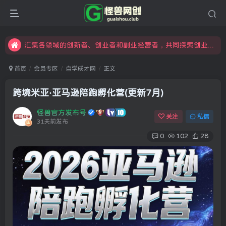
限时开通会员更享折扣，超高返佣
汇集各领域的创新者、创业者和副业经营者，共同探索创业和创新的未来
怪兽俱乐部，创业，引流，自媒体，加入怪兽网创成就梦想
首页
会员专区
自学成才网
正文
跨境米亚·亚马逊陪跑孵化营(更新7月)
怪兽官方发布号
关注
私信
31天前发布
0
102
28