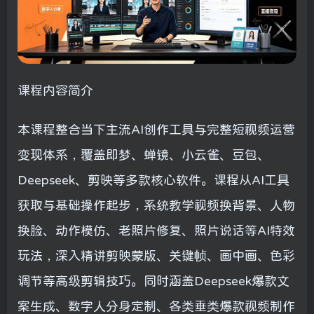
课程内容简介
本课程整合当下主流AI创作工具与完整短视频运营
变现体系，覆盖即梦、蝉镜、小云雀、豆包、
Deepseek、剪映等多款核心软件。课程从AI工具
获取与基础操作起步，系统教学视频换背景、人物
换脸、动作模仿、老照片修复、照片说话等AI特效
玩法，深入精讲剪映蒙版、关键帧、画中画、色彩
调节等高级剪辑技巧。同时涵盖Deepseek爆款文
案生成、数字人分身定制、各类垂类爆款视频制作