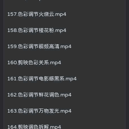
157.色彩调节火烧云.mp4
158.色彩调节楼花粉.mp4
159.色彩调节视频高清.mp4
160.剪映色彩关系.mp4
161.色彩调节电影感黑系.mp4
162.色彩调节鲜花调色.mp4
163.色彩调节万物发光.mp4
164.剪映调色拆解.mp4