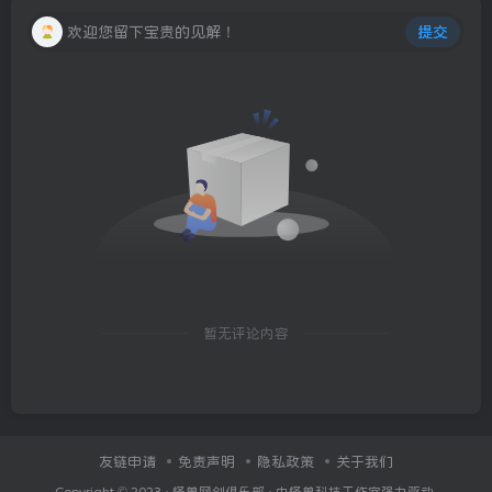
欢迎您留下宝贵的见解！
提交
暂无评论内容
友链申请
免责声明
隐私政策
关于我们
Copyright © 2023 ·
怪兽网创俱乐部
· 由
怪兽科技工作室
强力驱动.