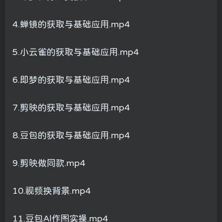
4.蝉镜的获取与基础应用.mp4
5.小云雀的获取与基础应用.mp4
6.即梦的获取与基础应用.mp4
7.剪映的获取与基础应用.mp4
8.豆包的获取与基础应用.mp4
9.剪映做同款.mp4
10.视频换背景.mp4
11.豆包Al作图实操.mp4