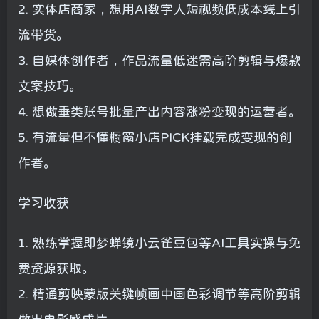
2. 实体店商家，想用AI数字人短视频低成本线上引
流带货。
3. 自媒体创作者，作品流量低迷需高阶剪辑与爆款
文案技巧。
4. 想做垂类账号批量产出内容涨粉变现的运营者。
5. 有流量但不懂橱窗小店PICK挂载完成变现的创
作者。
学习收获
1. 熟练掌握即梦蝉镜小云雀豆包等AI工具实操与免
费资源获取。
2. 精通剪映蒙版关键帧画中画色彩调节等高阶剪辑