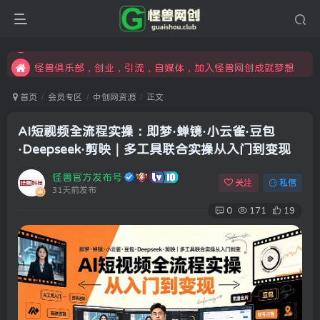
限时开通会员更享折扣，超高返佣
汇集各领域的创新者、创业者和副业经营者，共同探索创业和创新的未来
怪兽俱乐部，创业，引流，自媒体，加入怪兽网创成就梦想
首页
会员专区
中创网资源
正文
AI短视频全流程实操：即梦·蝉镜·小云雀·豆包
·Deepseek·剪映｜多工具联合实操从入门到变现
怪兽官方发布号
关注
私信
31天前发布
0
171
19