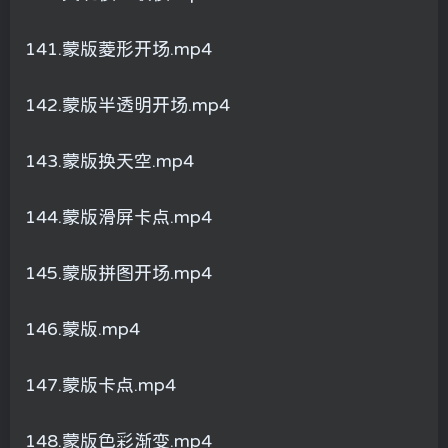
141.蒙版菱形开场.mp4
142.蒙版半透明开场.mp4
143.蒙版换天空.mp4
144.蒙版滑屏卡点.mp4
145.蒙版拼图开场.mp4
146.蒙版.mp4
147.蒙版卡点.mp4
148.蒙版色彩渐变.mp4