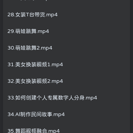
28.女装T台带货.mp4
29.萌娃跳舞.mp4
30.萌娃跳舞2.mp4
31.美女换装视频1.mp4
32.美女换装视频2.mp4
33.如何创建个人专属数字人分身.mp4
34.Al制作民间故事.mp4
35.舞蹈视频融合.mp4