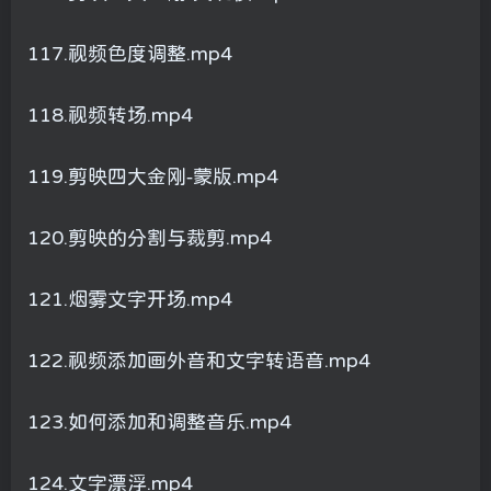
117.视频色度调整.mp4
118.视频转场.mp4
119.剪映四大金刚-蒙版.mp4
120.剪映的分割与裁剪.mp4
121.烟雾文字开场.mp4
122.视频添加画外音和文字转语音.mp4
123.如何添加和调整音乐.mp4
124.文字漂浮.mp4