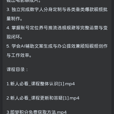
做出电影感成片。
3. 独立完成数字人分身定制与各类垂类爆款视频批
量制作。
4. 掌握账号定位养号推流违规规避等完整运营与变
现闭环。
5. 学会AI辅助文案生成与办公提效兼顾短视频创作
与工作效率。
课程目录：
1.新人必看_课程整体认识[1].mp4
2.新人必看_课程更新和答疑[1].mp4
3.即梦积分免费获取方法.mp4