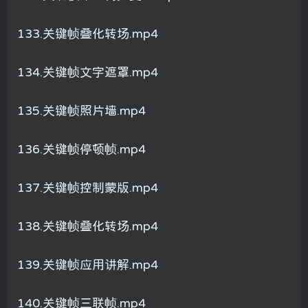
133.关键帧叠化转场.mp4
134.关键帧文字遮罩.mp4
135.关键帧照片墙.mp4
136.关键帧停顿帧.mp4
137.关键帧控制蒙版.mp4
138.关键帧叠化转场.mp4
139.关键帧应用讲解.mp4
140.关键帧三联帧.mp4