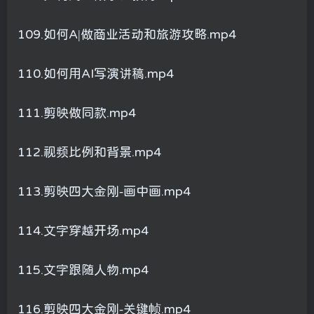
109.如何A|做商业活动和旅游攻略.mp4
110.如何用AI写演讲稿.mp4
111.剪映做同款.mp4
112.视频比例和背景.mp4
113.剪映四大金刚-画中画.mp4
114.文字穿越开场.mp4
115.文字跟随人物.mp4
116.剪映四大金刚-关键帧.mp4