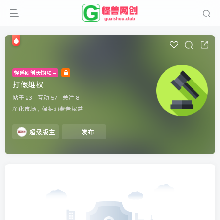
怪兽网创长期项目
打假维权
帖子 23
互动 57
关注 8
净化市场，保护消费者权益
超级版主
发布