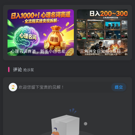
心理名词赛道，新手小白也能做，全流程项目拆解，单日变现1k+
三角洲全自动挂G项目，一台电脑即可操作，
评论
抢沙发
欢迎您留下宝贵的见解！
提交