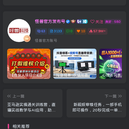
怪兽官方发布号
关注
良好 · 580
63
3133
0
10
57.9W+
怪兽官方账号
【合伙人项目介绍】打假维权项目介绍
抖音绿幕+视频号直播带货课：居家照着稿子念起号，手机电脑双场景搭建全流程
上一篇
下一篇
亚马逊实操通关训练营，直
新视频审核任务，一部手机
播实战教学与AI应用，助卖
即可操作，20秒完成一单，
家从0到精通打造盈利店铺
日收益4张+【揭秘】
(更新4月2日)
相关推荐