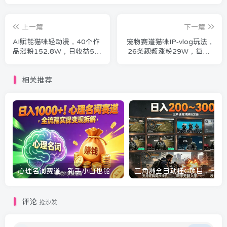
上一篇
下一篇
AI赋能猫咪轻动漫，40个作
宠物赛道猫咪IP-vlog玩法，
品涨粉152.8W，日收益5张
26条视频涨粉29W，每天5
+副业标杆赛道，新手直接上
张橱窗带货拆解
手，保姆级玩法拆解
相关推荐
心理名词赛道，新手小白也能做，全流程项目拆解，单日变现1k+
三角洲全自动挂G项目，一台电脑即可操作，
评论
抢沙发