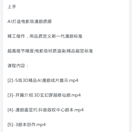
上手
AI打造电影级漫剧质感
精工细作，用品质定义新一代漫剧标准
超高细节精度|电影级材质渲染|精品视觉标准
课程内容：
[2]–S级3D精品AI漫剧成片展示.mp4
[3]–开篇介绍.3D玄幻穿越修仙剧.mp4
[4]–漫剧直签约.抖音版权中心剧本.mp4
[5]–3剧本创作.mp4