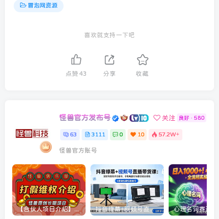
冒泡网资源
喜欢就支持一下吧
点赞
43
分享
收藏
怪兽官方发布号
关注
良好 · 580
63
3111
0
10
57.2W+
怪兽官方账号
【合伙人项目介绍】打假维权项目介绍
抖音绿幕+视频号直播带货课：居家照着稿子念起号，手机电脑双场景搭建全流程