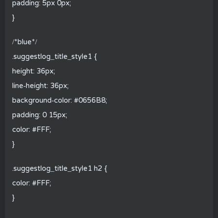
padding: 5px 0px;
}
/*blue*/
.suggestlog_title_style1 {
height: 36px;
line-height: 36px;
background-color: #0656B8;
padding: 0 15px;
color: #FFF;
}
.suggestlog_title_style1 h2 {
color: #FFF;
}