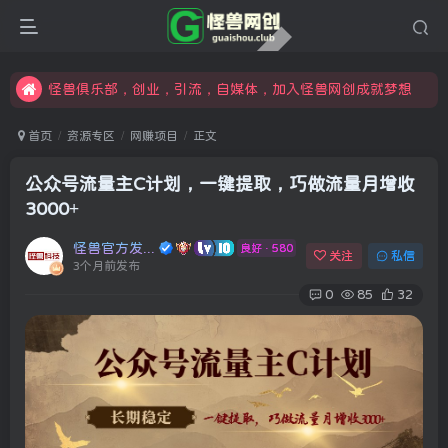
限时开通会员更享折扣，超高返佣
汇集各领域的创新者、创业者和副业经营者，共同探索创业和创新的未来
怪兽俱乐部，创业，引流，自媒体，加入怪兽网创成就梦想
首页
资源专区
网赚项目
正文
公众号流量主C计划，一键提取，巧做流量月增收
3000+
怪兽官方发布号
良好 · 580
关注
私信
3个月前发布
0
85
32