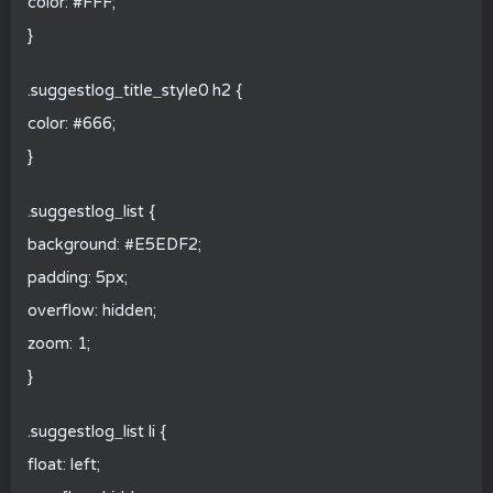
color: #FFF;
}
.suggestlog_title_style0 h2 {
color: #666;
}
.suggestlog_list {
background: #E5EDF2;
padding: 5px;
overflow: hidden;
zoom: 1;
}
.suggestlog_list li {
float: left;