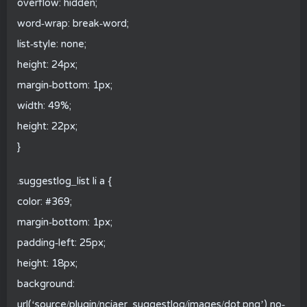
overflow: hidden;
word-wrap: break-word;
list-style: none;
height: 24px;
margin-bottom: 1px;
width: 49%;
height: 22px;
}
.suggestlog_list li a {
color: #369;
margin-bottom: 1px;
padding-left: 25px;
height: 18px;
background:
url(‘source/plugin/nciaer_suggestlog/images/dot.png’) no-