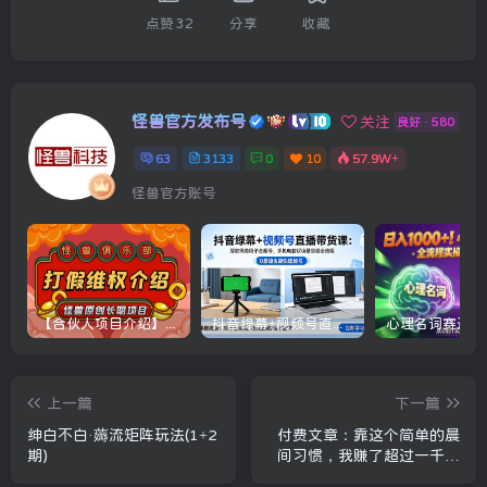
点赞
32
分享
收藏
怪兽官方发布号
关注
良好 · 580
63
3133
0
10
57.9W+
怪兽官方账号
【合伙人项目介绍】打假维权项目介绍
抖音绿幕+视频号直播带货课：居家照着稿子念起号，手机电脑双场景搭建全流程
上一篇
下一篇
绅白不白·薅流矩阵玩法(1+2
付费文章：靠这个简单的晨
期)
间习惯，我赚了超过一千万
美元