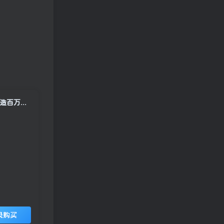
2026短视频IP训练营：AI赋能从定位起号到不露脸带货，素人也能快速打造百万粉丝IP
录购买