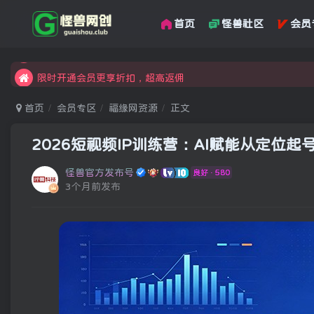
首页
怪兽社区
会员
汇集各领域的创新者、创业者和副业经营者，共同探索创业和创
怪兽俱乐部，创业，引流，自媒体，加入怪兽网创成就梦想
限时开通会员更享折扣，超高返佣
汇集各领域的创新者、创业者和副业经营者，共同探索创业和创
首页
会员专区
福缘网资源
正文
怪兽俱乐部，创业，引流，自媒体，加入怪兽网创成就梦想
2026短视频IP训练营：AI赋能从定位
怪兽官方发布号
良好 · 580
3个月前发布