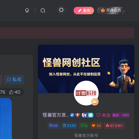
发布
开通会员
私信
76
40
怪兽官方发布号
关注
良好 · 580
63
3133
0
10
57.2W+
怪兽官方账号