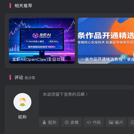
相关推荐
龙虾AI(OpenClaw)全自动挂机，智能操控电脑高效执行任务，每天轻松到手四位数
评论
抢沙发
昵称
昵称
表情
代码
图片