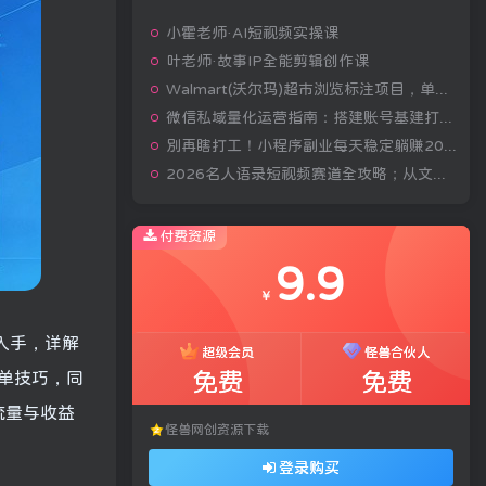
小霍老师·AI短视频实操课
叶老师·故事IP全能剪辑创作课
Walmart(沃尔玛)超市浏览标注项目，单账号日收益20+单电脑日收益可达800+带分佣机制【揭秘】
微信私域量化运营指南：搭建账号基建打造热号，脱敏风控规避运营各类高危风险
别再瞎打工！小程序副业每天稳定躺赚200+
2026名人语录短视频赛道全攻略；从文案撰写到声音克隆部署，系统掌握涨粉变现双赢制作技术
付费资源
9.9
￥
升入手，详解
超级会员
怪兽合伙人
免费
免费
爆单技巧，同
流量与收益
怪兽网创资源下载
登录购买