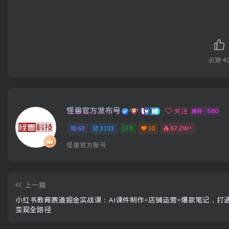
点赞
4
怪兽官方发布号
关注
良好 · 580
63
3133
0
10
57.2W+
怪兽官方账号
上一篇
小红书教育赛道掘金实战课：AI课件制作+店铺运营+爆款笔记，打
变现全路径