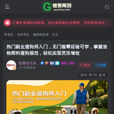
怪兽俱乐部，创业，引流，自媒体，加入怪兽网创成就梦想
限时开通会员更享折扣，超高返佣
汇集各领域的创新者、创业者和副业经营者，共同探索创业和创新的未来
怪兽俱乐部，创业，引流，自媒体，加入怪兽网创成就梦想
首页
会员专区
福缘网资源
正文
热门副业遛狗师入门，无门槛零经验可学，掌握宠
物照料遛狗规范，轻松实现灵活增收
怪兽官方发布号
良好 · 580
关注
私信
3个月前发布
0
71
9