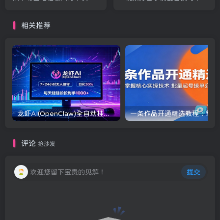
接单赚钱
用专业设备也能做高薪副业
相关推荐
龙虾AI(OpenClaw)全自动挂机，智能操控电脑高效执行任务，每天轻松到手四位数
一条
评论
抢沙发
欢迎您留下宝贵的见解！
提交