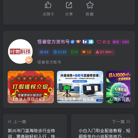
点赞
9
分享
收藏
怪兽官方发布号
关注
良好 · 580
63
3133
0
10
57.9W+
怪兽官方账号
【合伙人项目介绍】打假维权项目介绍
抖音绿幕+视频号直播带货课：居家照着稿子念起号，手机电脑双场景搭建全流程
上一篇
下一篇
新兴冷门蓝海陪诊行业特
小白入门职业配音教程，短
训，零基础轻松入行，快速
视频旁白小说配音技巧，不