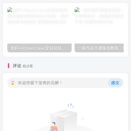
龙虾AI(OpenClaw)全自动挂机，智能操控电脑高效执行任务，每天轻松到手四位数
一条
评论
抢沙发
欢迎您留下宝贵的见解！
提交