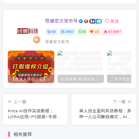
怪兽官方发布号
关注
63
2557
0
10
47.6W+
怪兽官方账号
【合伙人项目介绍】打假维权项目介绍
抖音绿幕+视频号直播带货课：居家照着稿子念起号，手机电脑双场景搭建全流程
上一篇
下一篇
Krita AI创作实战教程：
单人创业盈利系统教程：多
LORA应用+PS链接+手部修
种一人公司赚钱模式，AI赋
复，零基础也能快速上手
能低成本复利赚钱
相关推荐