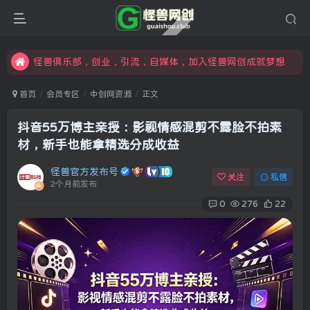
限时开通会员更享折扣，超高返佣
汇集各领域的创新者、创业者和副业经营者，共同探索创业和创新的未来
怪兽俱乐部，创业，引流，自媒体，加入怪兽网创成就梦想
首页
会员专区
中创网资源
正文
抖音55万博主亲授：影视情感混剪不露脸不拍素
材，新手也能拿精选分成收益
怪兽官方发布号
关注
私信
2个月前发布
0
276
22