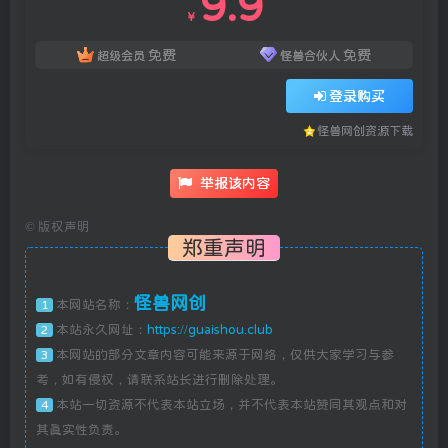
9.9
￥
免费
免费
超级会员
怪兽合伙人
登录购买
怪兽网创资源下载
举报该内容
©
版权声明
郑重声明
怪兽网创
本网站名称：
1
本站永久网址：
https://guaishou.club
2
本网站的部分文章内容可能来源于网络，仅供大家学习与参
3
考，如有侵权，请联系站长进行删除处理。
本站一切资源不代表本站立场，并不代表本站赞同其观点和对
4
其真实性负责。