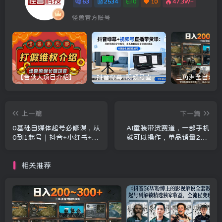
63
2534
0
10
47.3W+
怪兽官方账号
【合伙人项目介绍】打假维权项目介绍
抖音绿幕+视频号直播带货课：居家照着稿子念起号，手机电脑双场景搭建全流程
上一篇
下一篇
0基础自媒体起号必修课，从
AI童装带货赛道，一部手机
0到1起号｜抖音+小红书+视
就可以操作，单品销量2w+
频号全域运营变现课
【手把手教程】
相关推荐