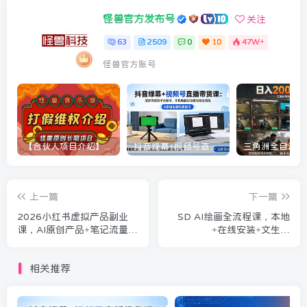
怪兽官方发布号
关注
63
2509
0
10
47W+
怪兽官方账号
【合伙人项目介绍】打假维权项目介绍
抖音绿幕+视频号直播带货课：居家照着稿子念起号，手机电脑双场景搭建全流程
上一篇
下一篇
2026小红书虚拟产品副业
SD AI绘画全流程课，本地
课，AI原创产品+笔记流量
+在线安装+文生图
+投流放大，普通人也能稳定
+ControlNet+海报实战全教
变现
学
相关推荐