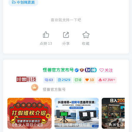
中创网资源
喜欢就支持一下吧
点赞
13
分享
收藏
怪兽官方发布号
关注
63
2529
0
10
47.3W+
怪兽官方账号
【合伙人项目介绍】打假维权项目介绍
抖音绿幕+视频号直播带货课：居家照着稿子念起号，手机电脑双场景搭建全流程