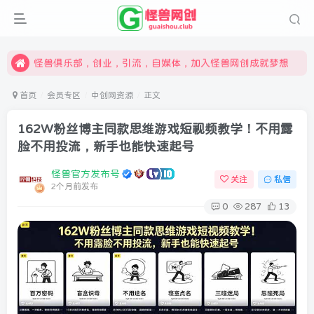
限时开通会员更享折扣，超高返佣
汇集各领域的创新者、创业者和副业经营者，共同探索创业和创新的未来
怪兽俱乐部，创业，引流，自媒体，加入怪兽网创成就梦想
首页
会员专区
中创网资源
正文
162W粉丝博主同款思维游戏短视频教学！不用露
脸不用投流，新手也能快速起号
怪兽官方发布号
关注
私信
2个月前发布
0
287
13