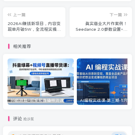
上一篇
下一篇
2026AI赚钱新项目，内容变
真实商业大片作案例！
现单月破5W，全流程实操
Seedance 2.0参数设置+后
+AI工具，无门槛可复制
期优化，教你落地商业广告
相关推荐
抖音绿幕+视频号直播带货课：居家照着稿子念起号，手机电脑双场景搭建全流程
评论
抢沙发