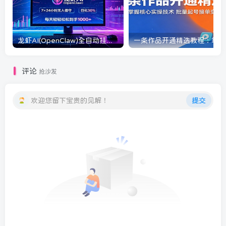
龙虾AI(OpenClaw)全自动挂机，智能操控电脑高效执行任务，每天轻松到手四位数
一条
评论
抢沙发
欢迎您留下宝贵的见解！
提交