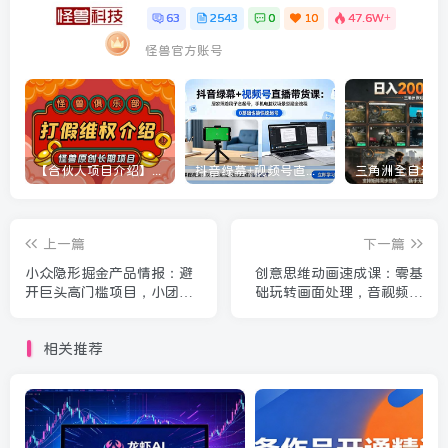
63
2543
0
10
47.6W+
怪兽官方账号
【合伙人项目介绍】打假维权项目介绍
抖音绿幕+视频号直播带货课：居家照着稿子念起号，手机电脑双场景搭建全流程
上一篇
下一篇
小众隐形掘金产品情报：避
创意思维动画速成课：零基
开巨头高门槛项目，小团队
础玩转画面处理，音视频全
可直接复刻落地变现
流程制作轻松上手
相关推荐