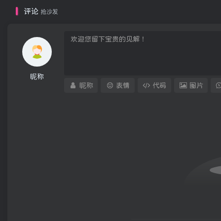
评论
抢沙发
昵称
昵称
表情
代码
图片