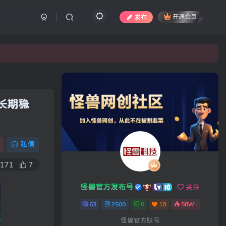
发布
开通会员
长期稳
私信
171
7
怪兽官方发布号
关注
63
2500
0
10
58W+
怪兽官方账号