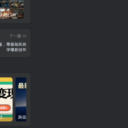
三角洲全自动挂G项目，一台电脑即可操作，防封稳账号，日收益300+，收益全程包回收，省心稳賺【揭秘】
龙虾AI(OpenClaw)全自动挂机，智能操控电脑高效执行任务，每天轻松到手四位数
一条作品开通精选教程：掌握核心实操技术，批量起号接单变现两不误
下一篇
覆盖，零基础系统
学爆款创作
腾讯流量主单日500+，通过搭建实用工具类小程序，达到稳定躺赚腾讯广告收益
跨品种对冲震撼首发！日收益2000-6000+，项目绿色长久，安全稳健，合规靠谱，可批量放大