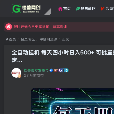
首页
怪兽社区
会员
汇集各领域的创新者、创业者和副业经营者，共同探索创业和创
怪兽俱乐部，创业，引流，自媒体，加入怪兽网创成就梦想
限时开通会员更享折扣，超高返佣
汇集各领域的创新者、创业者和副业经营者，共同探索创业和创
首页
会员专区
中创网资源
正文
怪兽俱乐部，创业，引流，自媒体，加入怪兽网创成就梦想
全自动挂机 每天四小时日入500+ 可
定…
怪兽官方发布号
2个月前发布