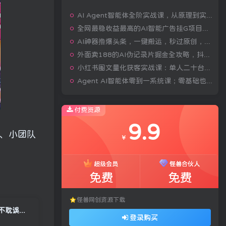
AI Agent智能体全阶实战课，从原理到实操，手把手搭建可自动运行的AI Agent
全网最稳收益最高的AI智能广告挂G项目，日入400+，真正的躺賺项目【揭秘】
AI神器撸爆头条，一键搬运，秒过原创，有手就能做，每天稳定200+【揭秘】
外面卖188的AI伪记录片掘金全攻略，抖音图文新赛道，轻松涨粉变现，拿创作者伙伴计划收益【文档】
小红书图文量化获客实战课：单人二十台设备矩阵搭建，标准化流程高效批量引流获客
Agent AI智能体零到一系统课；零基础也能学会自动化实战，从核心概念到Coze工作流搭建完整覆盖
付费资源
9.9
人、小团队
￥
超级会员
怪兽合伙人
免费
免费
怪兽网创资源下载
全自动挂机 每天四小时日入500+ 可批量操作 时间自由：小时后台挂机，不耽误主业，长期稳定…
登录购买