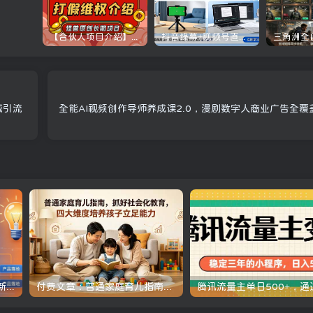
【合伙人项目介绍】打假维权项目介绍
抖音绿幕+视频号直播带货课：居家照着稿子念起号，手机电脑双场景搭建全流程
城引流
全能AI视频创作导师养成课2.0，漫剧数字人商业广告全
AI编程实战课-第三期-5月更新：零基础从创意到变现，覆盖全品类产品开发，把想法变成赚钱项目
付费文章：普通家庭育儿指南，抓好社会化教育，四大维度培养孩子立足能力