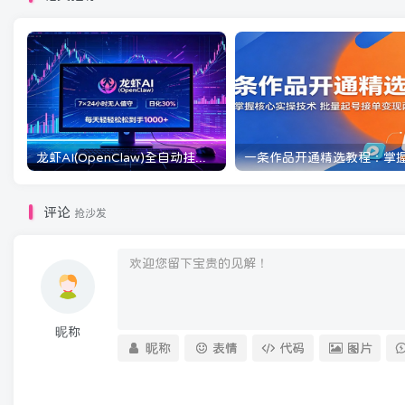
龙虾AI(OpenClaw)全自动挂机，智能操控电脑高效执行任务，每天轻松到手四位数
评论
抢沙发
昵称
昵称
表情
代码
图片