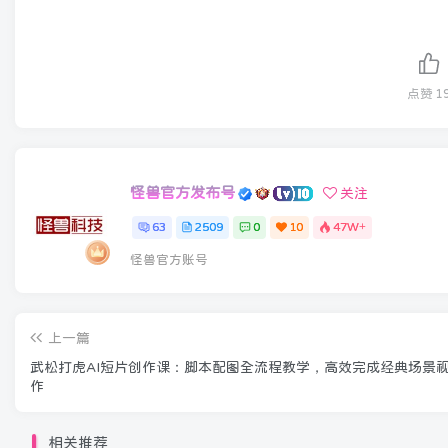
点赞
1
怪兽官方发布号
关注
63
2509
0
10
47W+
怪兽官方账号
上一篇
武松打虎AI短片创作课：脚本配图全流程教学，高效完成经典场景
作
相关推荐