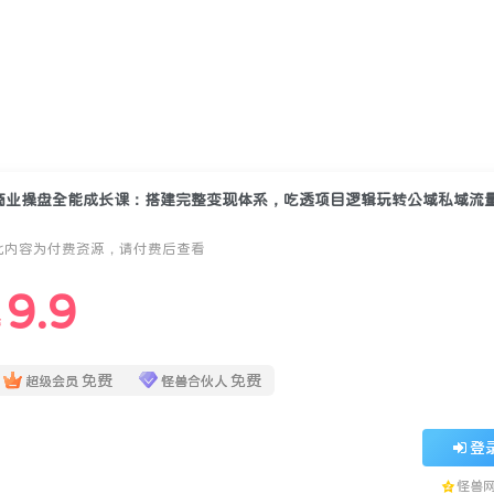
商业操盘全能成长课：搭建完整变现体系，吃透项目逻辑玩转公域私域流
此内容为付费资源，请付费后查看
9.9
￥
免费
免费
超级会员
怪兽合伙人
登
怪兽