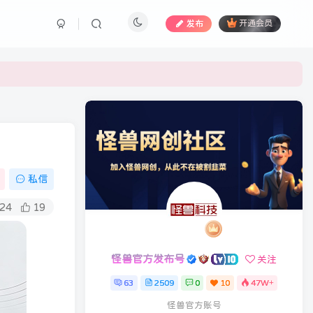
发布
开通会员
私信
24
19
怪兽官方发布号
关注
63
2509
0
10
47W+
怪兽官方账号