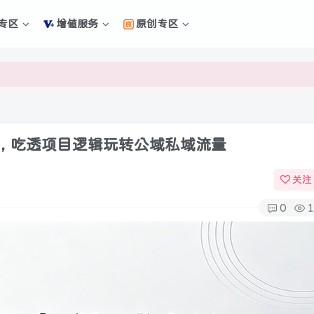
专区
增值服务
原创专区
新的未来
新的未来
，吃透项目逻辑玩转公域私域流量
关注
0
1