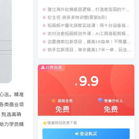
建立海外社媒底层逻辑，打造能变现的个人IP
纪主任·拼多多特训营(更新8月)
短视频IP量化获客实战课：用十台设备搭建五十账号矩阵，精准打造引流接单型流量账号
农村治愈短视频创作课：AI工具搭配剪辑技巧，零基础快速制作高质感田园治愈内容
迅雷搜索拉新项目，最高16每单！不限量级人人可冲，零门槛上手(更新0807)
快手拉新项目，单价最高17米一单，玩法简单，0基础也能轻松上手(更新08月07日)
付费资源
9.9
￥
心法。精准
超级会员
怪兽合伙人
各类商业项
免费
免费
，甄选高确
怪兽网创资源下载
助力学员精
登录购买