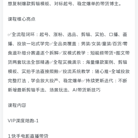
想复制爆款剪辑模板、对标起号、稳定爆单的带货博主。
课程核心亮点
✅全流程闭环：起号、涨粉、选品、剪辑、实拍、口播、直
播、投放一站式学完✅全品类覆盖：男装/女装/童装/百货/零
食滋补细分赛道逐个拆解✅双模式教学：短视频带货+图文带
货两套玩法全部精通✅全程实操演示：海量爆款案例、剪辑
模板、实拍手法直接照搬✅投流系统教学：随心推+全域投放
完整打法，学会放大投产、稳定爆单✅持续更新迭代：不断
新增最新剪辑手法、场景玩法、AI带货新技巧
课程内容
VIP深度陪跑-1
1.快手电影直播带贷