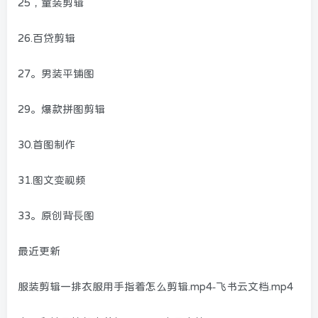
25，童装剪辑
26.百贷剪辑
27。男装平铺图
29。爆款拼图剪辑
30.首图制作
31.图文变视频
33。原创背長图
最近更新
服装剪辑一排衣服用手指着怎么剪辑.mp4-飞书云文档.mp4