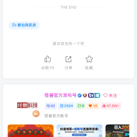
THE END
冒泡网资源
喜欢就支持一下吧
点赞
35
分享
收藏
怪兽官方发布号
关注
63
2534
0
10
47.3W+
怪兽官方账号