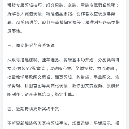
带货专属剪辑技巧；细分男装、女装、童装专属剪辑教程；
拆解各大赛道玩法、精准选品思路、创作者收益玩法与剪
辑、AI剪辑进阶、视频号直播间实操等，精准对标各品类带
货落地。
三、图文带货全套系统课
从账号搭建涨粉、挂车选品、剪辑基本功开始，分品类精讲
女装/男装/百货/童装；深耕随心推、全域投放、拉流逻辑；
批量教学爆款图文剪辑、翻页剪辑、购物袋、手拿图文、盒
子剪辑、拼图首图等高转化玩法，教你图文变视频、原创长
图制作，避开违规坑点，稳定出单。
四、近期持续更新实战干货
不断更新服装各类实拍剪辑手法、场景运镜、平铺展示、模