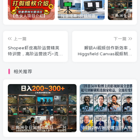
【合伙人项目介绍】打假维权项目介绍
抖音绿幕+视频号直播带货课：居家照着稿子念起号，手机电脑双场景搭建全流程
上一篇
下一篇
Shopee虾皮高阶运营精英
解锁AI视频创作新效率，
特训营，高阶运营技巧+流量
Higgsfield Canvas视频制作
提升+转化率优化，助你业绩
新方式详解，AI工作流重构
翻倍(更新26年5月)
视频制作全流程
相关推荐
三角洲全自动挂G项目，一台电脑即可操作，防封稳账号，日收益300+，收益全程包回收，省心稳賺【揭秘】