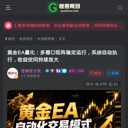
限时开通会员更享折扣，超高返佣
汇集各领域的创新者、创业者和副业经营者，共同探索创业和创新的未来
怪兽俱乐部，创业，引流，自媒体，加入怪兽网创成就梦想
首页
会员专区
中创网资源
正文
黄金EA量化：多窗口矩阵稳定运行，系统自动执
行，收益空间持续放大
怪兽官方发布号
良好 · 580
关注
私信
2个月前发布
0
279
21