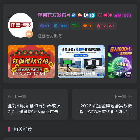
怪兽官方发布号
关注
良好 · 580
63
3097
0
10
57.1W+
怪兽官方账号
【合伙人项目介绍】打假维权项目介绍
抖音绿幕+视频号直播带货课：居家照着稿子念起号，手机电脑双场景搭建全流程
上一篇
下一篇
全能AI视频创作导师养成课
2026 淘宝金牌运营实战教
2.0，漫剧数字人商业广告全
程，SEO权重优化万相台推
覆盖，零基础系统学爆款创
广，数据化运营爆款打造全
作
教学
相关推荐