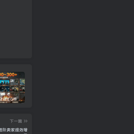
三角洲全自动挂G项目，一台电脑即可操作，防封稳账号，日收益300+，收益全程包回收，省心稳賺【揭秘】
龙虾AI(OpenClaw)全自动挂机，智能操控电脑高效执行任务，每天轻松到手四位数
抖音24W粉丝博主的人物志解说教学，从内容打磨到流量变现，解锁抖音伙伴计划+精选收益双份收益
下一篇
助进阶卖家提效增