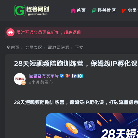
首页
怪兽社区
会员
汇集各领域的创新者、创业者和副业经营者，共同探索创业和创
怪兽俱乐部，创业，引流，自媒体，加入怪兽网创成就梦想
限时开通会员更享折扣，超高返佣
汇集各领域的创新者、创业者和副业经营者，共同探索创业和创
首页
会员专区
冒泡网资源
正文
怪兽俱乐部，创业，引流，自媒体，加入怪兽网创成就梦想
28天短视频陪跑训练营，保姆级IP孵化
怪兽官方发布号
2个月前发布
28天短视频陪跑训练营，保姆级IP孵化课，打破流量信