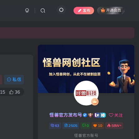
发布
开通会员
私信
15
36
怪兽官方发布号
关注
63
2505
0
10
58W+
怪兽官方账号