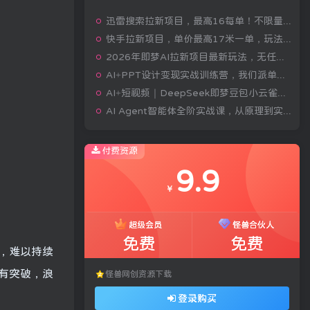
迅雷搜索拉新项目，最高16每单！不限量级人人可冲，零门槛上手(更新0807)
快手拉新项目，单价最高17米一单，玩法简单，0基础也能轻松上手(更新08月07日)
2026年即梦AI拉新项目最新玩法，无任何门槛，操作非常简单，人人都可做，拉新佣金最高13米每单(更新08月07日)
AI+PPT设计变现实战训练营，我们派单，让你的才华直接变现，三大核心模块带你构建Al设计x派单变现的完整闭环
AI+短视频｜DeepSeek即梦豆包小云雀全工具教学，从账号定位到剪映剪辑，零基础也能快速上手做爆款
AI Agent智能体全阶实战课，从原理到实操，手把手搭建可自动运行的AI Agent
付费资源
9.9
￥
超级会员
怪兽合伙人
免费
免费
，难以持续
有突破，浪
怪兽网创资源下载
登录购买