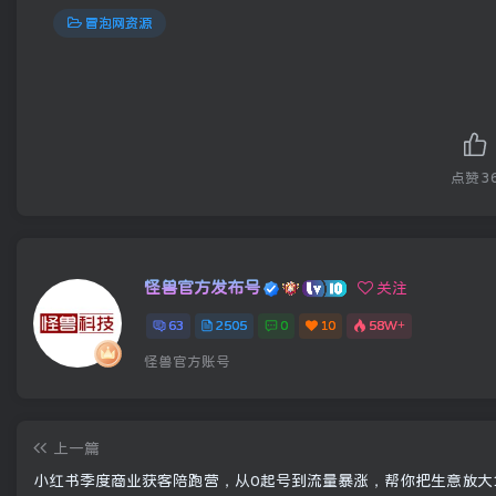
冒泡网资源
点赞
3
怪兽官方发布号
关注
63
2505
0
10
58W+
怪兽官方账号
上一篇
小红书季度商业获客陪跑营，从0起号到流量暴涨，帮你把生意放大