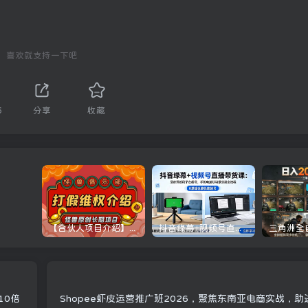
喜欢就支持一下吧
6
分享
收藏
【合伙人项目介绍】打假维权项目介绍
抖音绿幕+视频号直播带货课：居家照着稿子念起号，手机电脑双场景搭建全流程
10倍
Shopee虾皮运营推广班2026，聚焦东南亚电商实战，