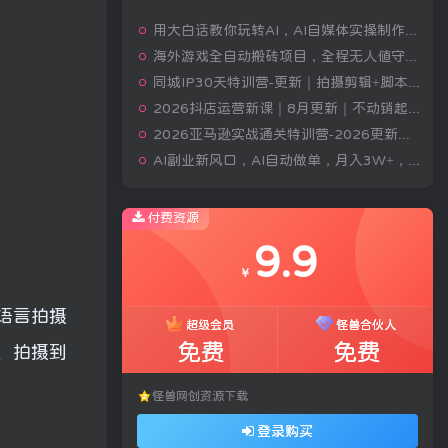
用大白话教你玩转AI，AI自媒体实操制作变现，0基础也能上手，从内容到变现
海外游戏全自动搬砖项目，全程无人值守自动运行，不用熬夜盯盘，轻松实现日入1k【揭秘】
同城IP30天特训营-更新｜拍摄剪辑+脚本文案+引流成交，打爆本地流量提升门店业绩实操教学
2026抖店运营新课｜8月更新｜不动销起店+商品卡爆发｜达人玩法+店群批量复制｜轻松玩转抖音小店全域流量
2026亚马逊实战通关特训营-2026更新，多维选品+渐进式打法+AI应用，从0到1打造盈利店铺
AI副业新风口，AI自动做单，月入3W+，附接单资源
付费资源
9.9
￥
语言拍摄
超级会员
怪兽合伙人
免费
免费
、拍摄到
怪兽网创资源下载
登录购买