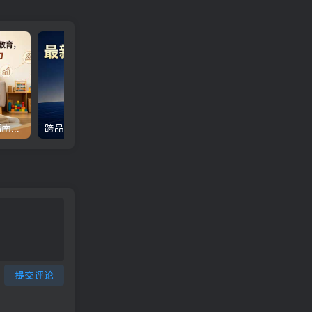
付费文章：普通家庭育儿指南，抓好社会化教育，四大维度培养孩子立足能力
跨品种对冲震撼首发！日收益2000-6000+，项目绿色长久，安全稳健，合规靠谱，可批量放大
提交评论