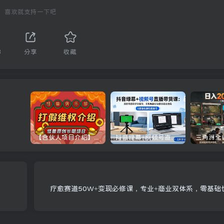
喜欢就支持一下吧
3
分享
收藏
【合伙人项目介绍】打假维权项目介绍
抖音绿幕+视频号直播带货课：居家照着稿子念起号，手机电脑双场景搭建全流程
疗愈赛道50W+变现必修课，专业+商业双体系，零基础