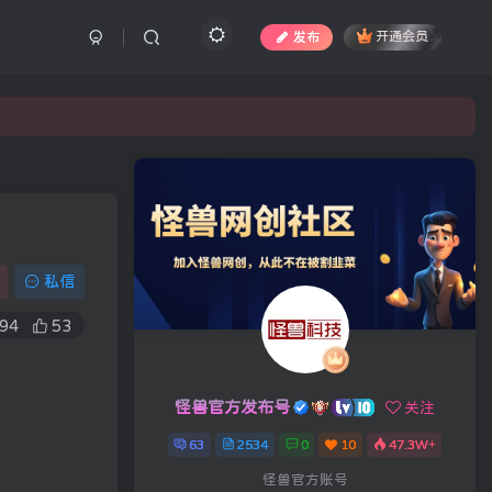
发布
开通会员
私信
94
53
怪兽官方发布号
关注
63
2534
0
10
47.3W+
怪兽官方账号