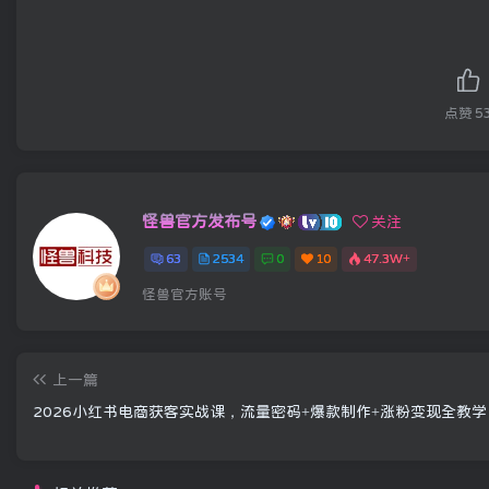
点赞
5
怪兽官方发布号
关注
63
2534
0
10
47.3W+
怪兽官方账号
上一篇
2026小红书电商获客实战课，流量密码+爆款制作+涨粉变现全教学