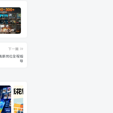
三角洲全自动挂G项目，一台电脑即可操作，防封稳账号，日收益300+，收益全程包回收，省心稳賺【揭秘】
龙虾AI(OpenClaw)全自动挂机，智能操控电脑高效执行任务，每天轻松到手四位数
抖音24W粉丝博主的人物志解说教学，从内容打磨到流量变现，解锁抖音伙伴计划+精选收益双份收益
下一篇
高薪岗位全程指
导