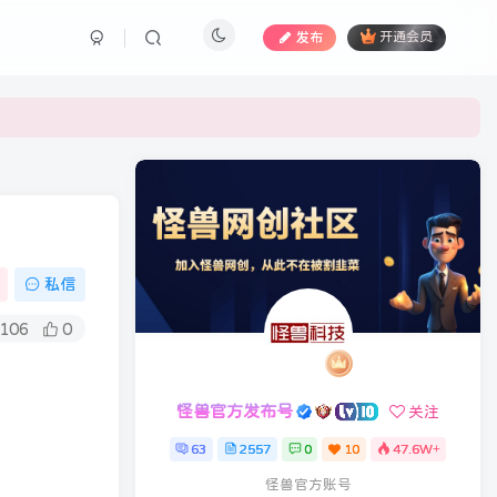
发布
开通会员
私信
106
0
怪兽官方发布号
关注
63
2557
0
10
47.6W+
怪兽官方账号