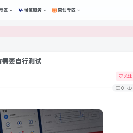
专区
增值服务
原创专区
新的未来
新的未来
，有需要自行测试
关注
0