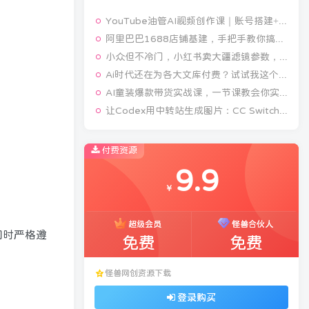
YouTube油管AI视频创作课｜账号搭建+AI成片+去重限流解决方案，YPP变现一站式教学(更新0809)
阿里巴巴1688店铺基建，手把手教你搞定开店必备操作(更新8月)
小众但不冷门，小红书卖大疆滤镜参数，一单39，321天卖了1.7w+份
Ai时代还在为各大文库付费？试试我这个野路子，直接白嫖各大文库！
AI童装爆款带货实战课，一节课教会你实现童装变现，零基础也能落地实操
让Codex用中转站生成图片：CC Switch配置、画图能力检测与全局Skill教程
付费资源
9.9
￥
超级会员
怪兽合伙人
同时严格遵
免费
免费
怪兽网创资源下载
登录购买