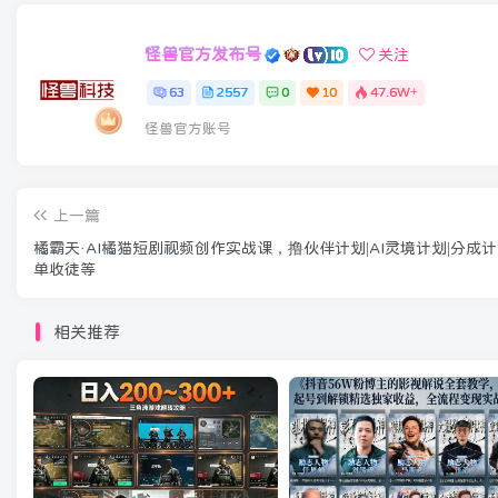
怪兽官方发布号
关注
63
2557
0
10
47.6W+
怪兽官方账号
上一篇
橘霸天·AI橘猫短剧视频创作实战课，撸伙伴计划|AI灵境计划|分成计
单收徒等
相关推荐