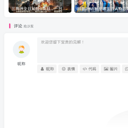
三角洲全自动挂G项目，一台电脑即可操作，防封稳账号，日收益300+，收益全程包回收，省心稳賺【揭秘】
评论
抢沙发
昵称
昵称
表情
代码
图片