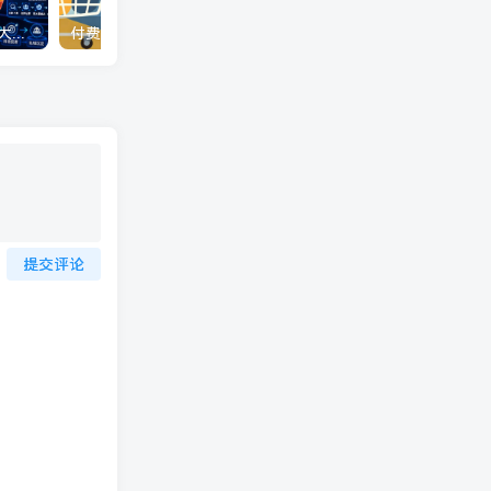
全域截流矩阵实战课程｜7大截流玩法+6大平台落地，素人号+行业号双布局，不要脸的截流打粉，咔咔咔的下钩子！
付费文章：降低花钱欲望的5个靠谱途径
提交评论