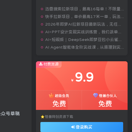
迅雷搜索拉新项目，最高16每单！不限量级人人可冲，零门槛上手(更新0807)
快手拉新项目，单价最高17米一单，玩法简单，0基础也能轻松上手(更新08月07日)
2026年即梦AI拉新项目最新玩法，无任何门槛，操作非常简单，人人都可做，拉新佣金最高13米每单(更新08月07日)
AI+PPT设计变现实战训练营，我们派单，让你的才华直接变现，三大核心模块带你构建Al设计x派单变现的完整闭环
AI+短视频｜DeepSeek即梦豆包小云雀全工具教学，从账号定位到剪映剪辑，零基础也能快速上手做爆款
AI Agent智能体全阶实战课，从原理到实操，手把手搭建可自动运行的AI Agent
付费资源
9.9
￥
超级会员
怪兽合伙人
免费
免费
公众号草稿
怪兽网创资源下载
登录购买