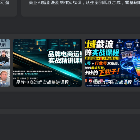
成可盈
美业AI短剧漫剧制作实战课，从生图到视频合成，零基础
抖音24W粉丝博主的人物志解说教学，从内容打磨到流量变现，解锁抖音伙伴计划+精选收益双份收益
品牌电商运维实战精讲课程｜吃透电商品牌落地逻辑、穿越行业周期、搭建长效变现运营体系