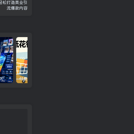
轻松打造美业引
流爆款内容
全域截流矩阵实战课程｜7大截流玩法+6大平台落地，素人号+行业号双布局，不要脸的截流打粉，咔咔咔的下钩子！
付费文章：降低花钱欲望的5个靠谱途径