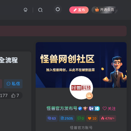
发布
开通会员
！全流程
私信
177
7
怪兽官方发布号
关注
63
2505
0
10
47W+
怪兽官方账号