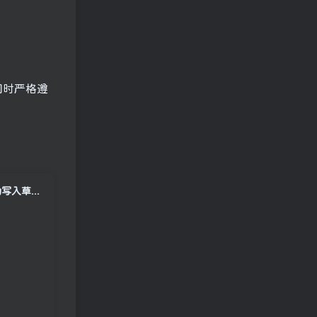
同时严格遵
【Coze工作流搭建实操教程】coze工作流一键复刻公众号爆款文章，自动写入草稿箱！全流程保姆级教学