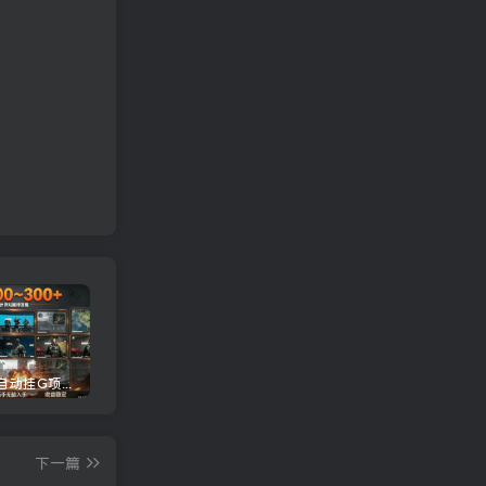
三角洲全自动挂G项目，一台电脑即可操作，防封稳账号，日收益300+，收益全程包回收，省心稳賺【揭秘】
龙虾AI(OpenClaw)全自动挂机，智能操控电脑高效执行任务，每天轻松到手四位数
一条作品开通精选教程：掌握核心实操技术，批量起号接单变现两不误
下一篇