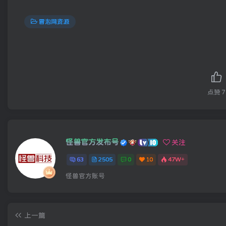
冒泡网资源
点赞
7
怪兽官方发布号
关注
63
2505
0
10
47W+
怪兽官方账号
上一篇