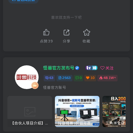
喜欢就支持一下吧
点赞
39
分享
收藏
怪兽官方发布号
关注
63
2563
0
10
48.1W+
怪兽官方账号
【合伙人项目介绍】打假维权项目介绍
抖音绿幕+视频号直播带货课：居家照着稿子念起号，手机电脑双场景搭建全流程