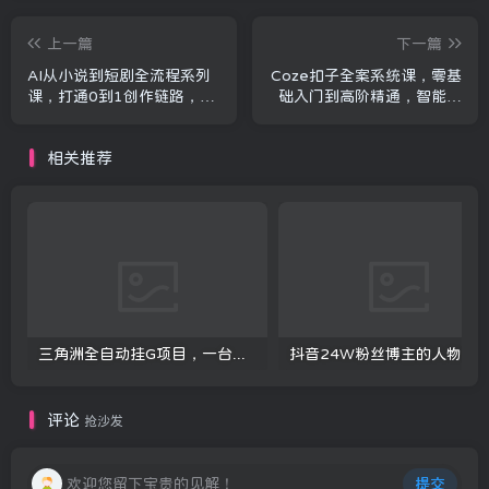
上一篇
下一篇
AI从小说到短剧全流程系列
Coze扣子全案系统课，零基
课，打通0到1创作链路，一
础入门到高阶精通，智能体
个人就是一支影视团队
搭建+全品类工作流实战教程
相关推荐
三角洲全自动挂G项目，一台电脑即可操作，防封稳账号，日收益300+，收益全程包回收，省心稳賺【揭秘】
评论
抢沙发
欢迎您留下宝贵的见解！
提交