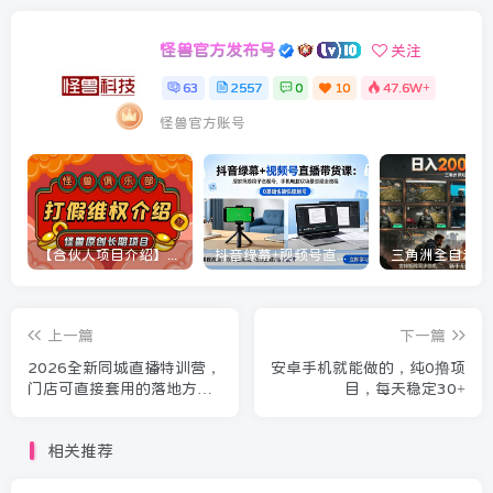
怪兽官方发布号
关注
63
2557
0
10
47.6W+
怪兽官方账号
【合伙人项目介绍】打假维权项目介绍
抖音绿幕+视频号直播带货课：居家照着稿子念起号，手机电脑双场景搭建全流程
上一篇
下一篇
2026全新同城直播特训营，
安卓手机就能做的，纯0撸项
门店可直接套用的落地方
目，每天稳定30+
法，助力实体商家打通线上
同城流量渠道
相关推荐