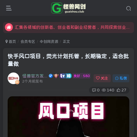
限时开通会员更享折扣，超高返佣
汇集各领域的创新者、创业者和副业经营者，共同探索创业和创新的未来
怪兽俱乐部，创业，引流，自媒体，加入怪兽网创成就梦想
首页
会员专区
中创网资源
正文
快手风口项目，荧光计划托管，长期稳定，适合批
量做
怪兽官方发布号
良好 · 580
关注
私信
2个月前发布
0
140
27