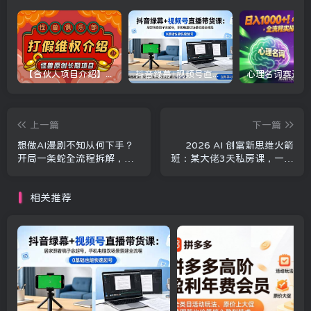
【合伙人项目介绍】打假维权项目介绍
抖音绿幕+视频号直播带货课：居家照着稿子念起号，手机电脑双场景搭建全流程
上一篇
下一篇
想做AI漫剧不知从何下手？
2026 AI 创富新思维火箭
开局一条蛇全流程拆解，学
班：某大佬3天私房课，一人
会脚本撰写与剪辑合成
公司实体获客商机洞察
相关推荐