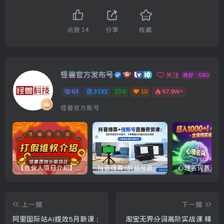
点赞
14
分享
收藏
怪兽官方发布号
关注
良好 · 580
63
3133
0
10
57.9W+
怪兽官方账号
【合伙人项目介绍】打假维权项目介绍
抖音绿幕+视频号直播带货课：居家照着稿子念起号，手机电脑双场景搭建全流程
上一篇
下一篇
阿里国际站AI提效5月新课：
淘宝无界分词高阶实战课 精