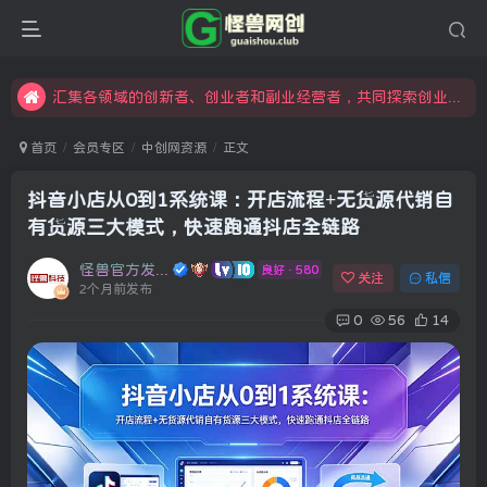
限时开通会员更享折扣，超高返佣
汇集各领域的创新者、创业者和副业经营者，共同探索创业和创新的未来
怪兽俱乐部，创业，引流，自媒体，加入怪兽网创成就梦想
首页
会员专区
中创网资源
正文
抖音小店从0到1系统课：开店流程+无货源代销自
有货源三大模式，快速跑通抖店全链路
怪兽官方发布号
良好 · 580
关注
私信
2个月前发布
0
56
14