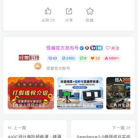
点赞
18
分享
收藏
怪兽官方发布号
关注
63
2491
0
10
58W+
怪兽官方账号
【合伙人项目介绍】打假维权项目介绍
抖音绿幕+视频号直播带货课：居家照着稿子念起号，手机电脑双场景搭建全流程
上一篇
下一篇
AIGC设计高阶研修课：精通
Seedance2.0商用成片实战