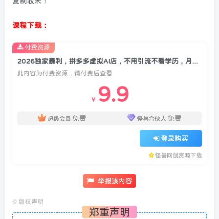
复制收米！
课程下载：
付费资源
2026独家暴利，拼多多虚拟AI店，不用引流不看学历，月稳2W+，直接闭眼收米
此内容为付费资源，请付费后查看
9.9
￥
免费
免费
超级会员
怪兽合伙人
登录购买
怪兽网创资源下载
举报该内容
©
版权声明
郑重声明