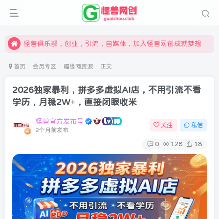
限时开通会员更享折扣，超高返佣
汇集各领域的创新者、创业者和副业经营者，共同探索创业和创新的未来
怪兽俱乐部，创业，引流，自媒体，加入怪兽网创成就梦想
首页
会员专区
福缘网资源
正文
2026独家暴利，拼多多虚拟AI店，不用引流不看
学历，月稳2W+，直接闭眼收米
怪兽官方发布号
关注
私信
2个月前发布
0
128
18