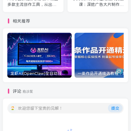
多款主流创作工具，从出图
课：深挖广告大片制作逻
建模到模型训练全面进阶
辑，实操教学轻松商用落地
相关推荐
龙虾AI(OpenClaw)全自动挂机，智能操控电脑高效执行任务，每天轻松到手四位数
一条
评论
抢沙发
欢迎您留下宝贵的见解！
提交