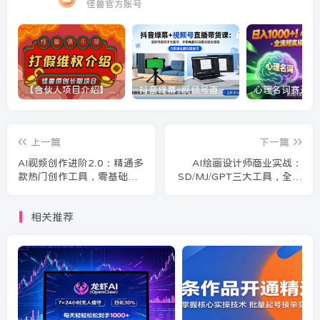
怪兽官方账号
【合伙人项目介绍】打假维权项目介绍
抖音绿幕+视频号直播带货课：居家照着稿子念起号，手机电脑双场景搭建全流程
上一篇
下一篇
AI视频创作进阶2.0：精通多
AI绘画设计师商业实战：
款热门创作工具，零基础进
SD/MJ/GPT三大工具，全维
阶资深视频创作高手
度实操落地打造商用设计作
品
相关推荐