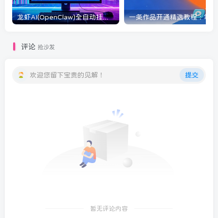
龙虾AI(OpenClaw)全自动挂机，智能操控电脑高效执行任务，每天轻松到手四位数
一条
评论
抢沙发
欢迎您留下宝贵的见解！
提交
暂无评论内容