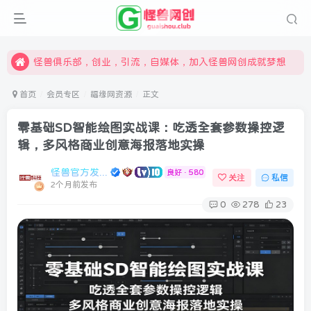
限时开通会员更享折扣，超高返佣
汇集各领域的创新者、创业者和副业经营者，共同探索创业和创新的未来
怪兽俱乐部，创业，引流，自媒体，加入怪兽网创成就梦想
首页
会员专区
福缘网资源
正文
零基础SD智能绘图实战课：吃透全套参数操控逻
辑，多风格商业创意海报落地实操
怪兽官方发布号
良好 · 580
关注
私信
2个月前发布
0
278
23