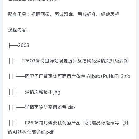
配套工具：招聘画像、面试题库、考核标准、绩效表格
课程内容：
├──2603
│├──F2603儒说国际站视觉提升及结构化详情页升级要领
││├──阿里巴巴普惠体可商用字体包·AlibabaPuHuiTi-3.zip
││├──详情页笔记本.jpg
││├──详情页设计案例参考.xlsx
││├──F2606每月需要优化的产品·找词爆品标题编写（升
级AI结构化商详红.pdf