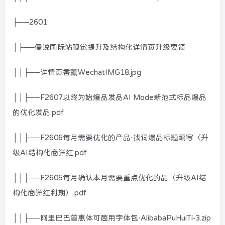
├──2601
│├──儒说国际站视觉提升及结构化详情页升级要领
││├──详情页香薰WechatIMG18.jpg
││├──F2607以终为始爆品发品AI Mode新范式标品爆品
的优化发品.pdf
││├──F2606每月需要优化的产品·找词爆品标题编写（升
级AI结构化商详红.pdf
││├──F2605每月确认本月需要重点优化的品（升级AI结
构化商详红利期）.pdf
││├──阿里巴巴普惠体可商用字体包·AlibabaPuHuiTi-3.zip