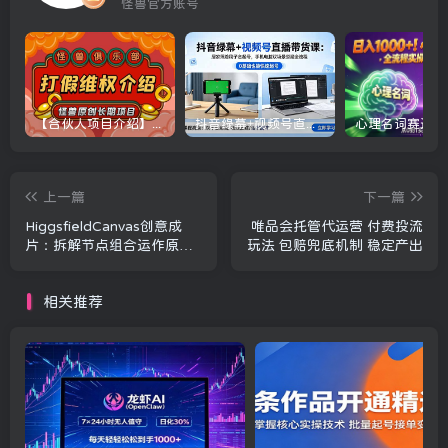
怪兽官方账号
【合伙人项目介绍】打假维权项目介绍
抖音绿幕+视频号直播带货课：居家照着稿子念起号，手机电脑双场景搭建全流程
上一篇
下一篇
HiggsfieldCanvas创意成
唯品会托管代运营 付费投流
片：拆解节点组合运作原
玩法 包赔兜底机制 稳定产出
理，颠覆传统剪辑制作方式
相关推荐