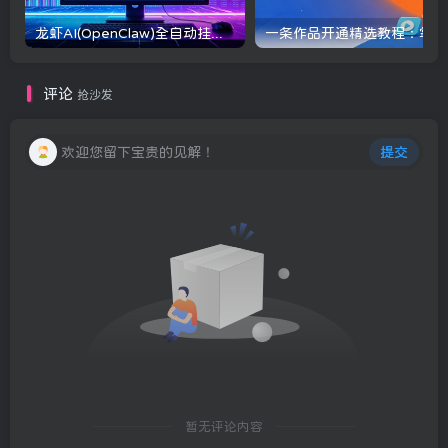
龙虾AI(OpenClaw)全自动挂机，智能操控电脑高效执行任务，每天轻松到手四位数
一条
评论
抢沙发
欢迎您留下宝贵的见解！
提交
暂无评论内容