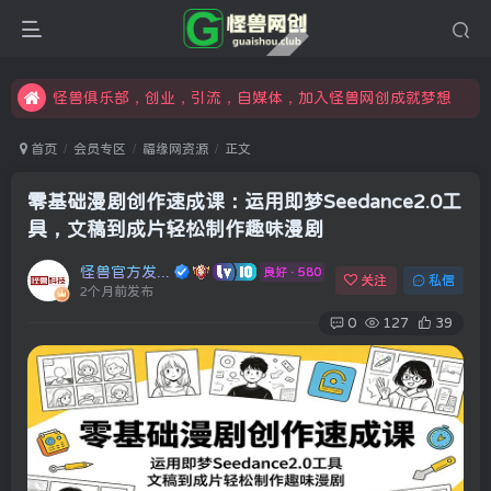
限时开通会员更享折扣，超高返佣
汇集各领域的创新者、创业者和副业经营者，共同探索创业和创新的未来
怪兽俱乐部，创业，引流，自媒体，加入怪兽网创成就梦想
首页
会员专区
福缘网资源
正文
零基础漫剧创作速成课：运用即梦Seedance2.0工
具，文稿到成片轻松制作趣味漫剧
怪兽官方发布号
良好 · 580
关注
私信
2个月前发布
0
127
39