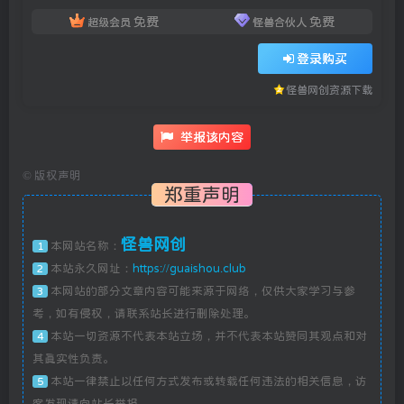
免费
免费
超级会员
怪兽合伙人
登录购买
怪兽网创资源下载
举报该内容
©
版权声明
郑重声明
怪兽网创
本网站名称：
1
本站永久网址：
https://guaishou.club
2
本网站的部分文章内容可能来源于网络，仅供大家学习与参
3
考，如有侵权，请联系站长进行删除处理。
本站一切资源不代表本站立场，并不代表本站赞同其观点和对
4
其真实性负责。
本站一律禁止以任何方式发布或转载任何违法的相关信息，访
5
客发现请向站长举报