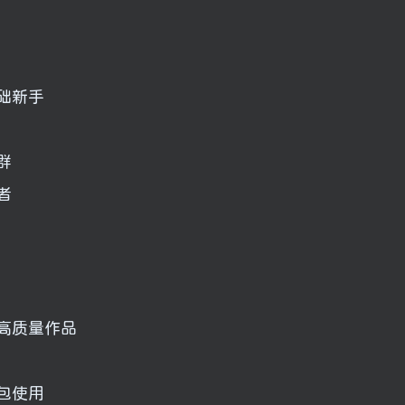
础新手
群
者
出高质量作品
具包使用