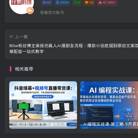
63
2534
0
10
47.3W+
怪兽官方账号
上一篇
80w粉丝博主亲授仿真人AI漫剧全流程：爆款小说挖掘到原创文案
模配音一站式教学
相关推荐
抖音绿幕+视频号直播带货课：居家照着稿子念起号，手机电脑双场景搭建全流程