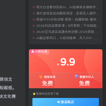
用大白话教你玩转AI，AI自媒体实操制作变现，0基础也能上手，从内容到变现
海外游戏全自动搬砖项目，全程无人值守自动运行，不用熬夜盯盘，轻松实现日入1k【揭秘】
同城IP30天特训营-更新｜拍摄剪辑+脚本文案+引流成交，打爆本地流量提升门店业绩实操教学
2026抖店运营新课｜8月更新｜不动销起店+商品卡爆发｜达人玩法+店群批量复制｜轻松玩转抖音小店全域流量
2026亚马逊实战通关特训营-2026更新，多维选品+渐进式打法+AI应用，从0到1打造盈利店铺
AI副业新风口，AI自动做单，月入3W+，附接单资源
付费资源
9.9
￥
超级会员
怪兽合伙人
原创文
免费
免费
题短视频。
怪兽网创资源下载
统文化赛
登录购买