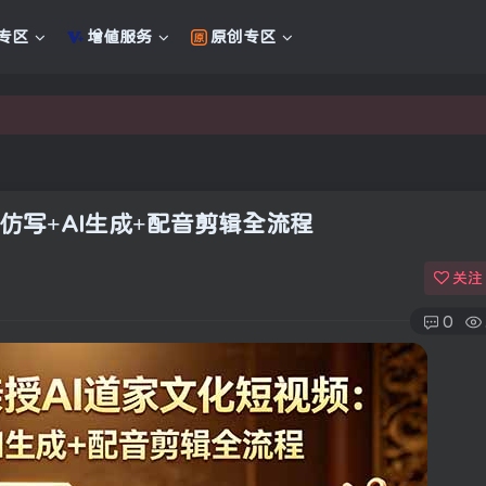
专区
增值服务
原创专区
新的未来
新的未来
仿写+AI生成+配音剪辑全流程
关注
0