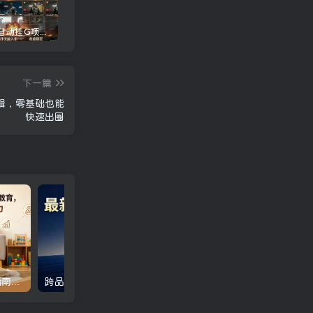
三角洲全自动挂G项目，一台电脑即可操作，防封稳账号，日收益300+，收益全程包回收，省心稳賺【揭秘】
龙虾AI(OpenClaw)全自动挂机，智能操控电脑高效执行任务，每天轻松到手四位数
一条作品开通精选教程：掌握核心实操技术，批量起号接单变现两不误
下一篇
辑，零基础也能
快速出圈
付费文章：普通家庭育儿指南，抓好社会化教育，四大维度培养孩子立足能力
跨品种对冲震撼首发！日收益2000-6000+，项目绿色长久，安全稳健，合规靠谱，可批量放大