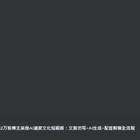
22万粉博主亲授AI道家文化短视频：文案仿写+AI生成+配音剪辑全流程