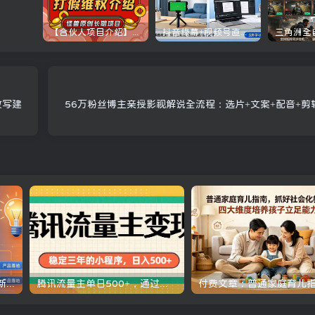
【合伙人项目介绍】打假维权项目介绍
抖音绿幕+视频号直播带货课：居家照着稿子念起号，手机电脑双场景搭建全流程
改写建
56万粉丝博主亲授影视解说全流程：选片+文案+配音+剪
AI编程实战课-第三期-5月更新：零基础从创意到变现，覆盖全品类产品开发，把想法变成赚钱项目
腾讯流量主单日500+，通过搭建实用工具类小程序，达到稳定躺赚腾讯广告收益