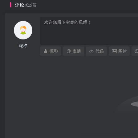
评论
抢沙发
昵称
昵称
表情
代码
图片