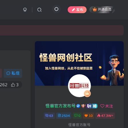
发布
开通会员
私信
262
3
怪兽官方发布号
关注
63
2534
0
10
47.3W+
怪兽官方账号