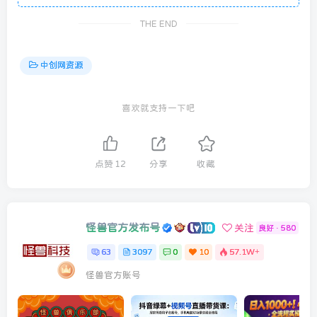
THE END
中创网资源
喜欢就支持一下吧
点赞
12
分享
收藏
怪兽官方发布号
关注
良好 · 580
63
3097
0
10
57.1W+
怪兽官方账号