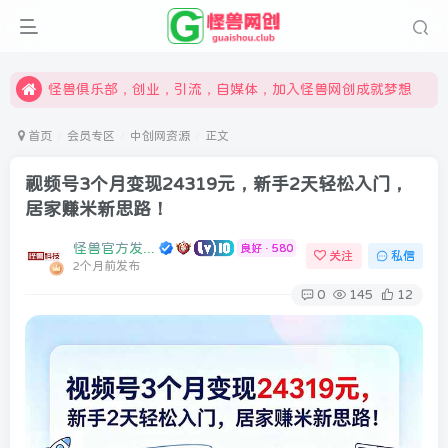
限时开通会员更享折扣，超高返佣
汇集各领域的创新者、创业者和副业经营者，共同探索创业和创新的未来
怪兽俱乐部，创业，引流，自媒体，加入怪兽网创成就梦想
首页
会员专区
中创网资源
正文
视频号3个月变现24319元，新手2天轻松入门，
居家赚米新思路！
怪兽官方发布号
良好 · 580
关注
私信
2个月前发布
0
145
12