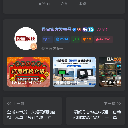
点赞
11
分享
收藏
怪兽官方发布号
关注
63
2534
0
10
47.3W+
怪兽官方账号
【合伙人项目介绍】打假维权项目介绍
抖音绿幕+视频号直播带货课：居家照着稿子念起号，手机电脑双场景搭建全流程
上一篇
下一篇
全域AI带货，从短视频到直
视频号自动挂G项目，自动
播，从单平台到全域，打造
化脚本省时省力，手工单价
你的带货矩阵，打造普通人
更高，日入300+全网最稳