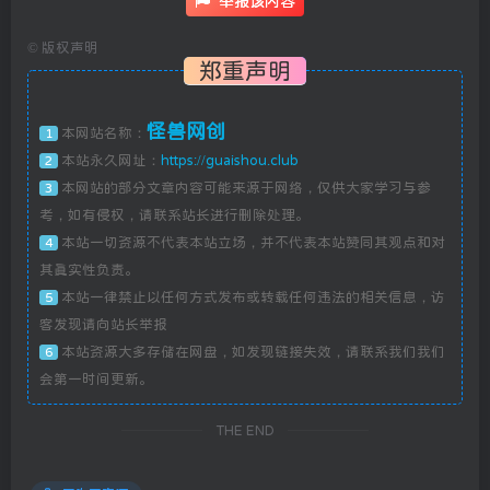
举报该内容
©
版权声明
郑重声明
怪兽网创
本网站名称：
1
本站永久网址：
https://guaishou.club
2
本网站的部分文章内容可能来源于网络，仅供大家学习与参
3
考，如有侵权，请联系站长进行删除处理。
本站一切资源不代表本站立场，并不代表本站赞同其观点和对
4
其真实性负责。
本站一律禁止以任何方式发布或转载任何违法的相关信息，访
5
客发现请向站长举报
本站资源大多存储在网盘，如发现链接失效，请联系我们我们
6
会第一时间更新。
THE END