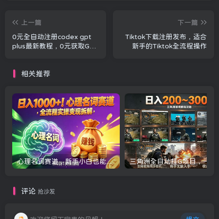
上一篇
下一篇
0元全自动注册codex gpt
Tiktok下载注册发布，适合
plus最新教程，0元获取GPT
新手的Tiktok全流程操作
Plus权益，手把手详细教学
相关推荐
心理名词赛道，新手小白也能做，全流程项目拆解，单日变现1k+
三角洲全自动挂G项目，一台电脑即可操作，
评论
抢沙发