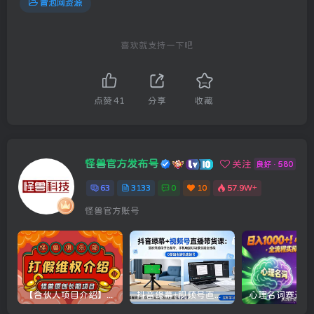
冒泡网资源
喜欢就支持一下吧
点赞
41
分享
收藏
怪兽官方发布号
关注
良好 · 580
63
3133
0
10
57.9W+
怪兽官方账号
【合伙人项目介绍】打假维权项目介绍
抖音绿幕+视频号直播带货课：居家照着稿子念起号，手机电脑双场景搭建全流程