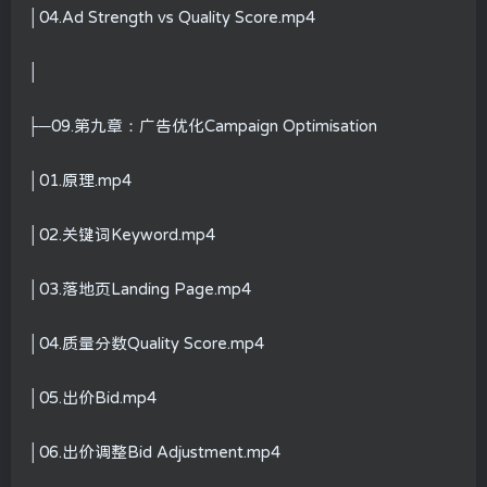
│04.Ad Strength vs Quality Score.mp4
│
├─09.第九章：广告优化Campaign Optimisation
│01.原理.mp4
│02.关键词Keyword.mp4
│03.落地页Landing Page.mp4
│04.质量分数Quality Score.mp4
│05.出价Bid.mp4
│06.出价调整Bid Adjustment.mp4