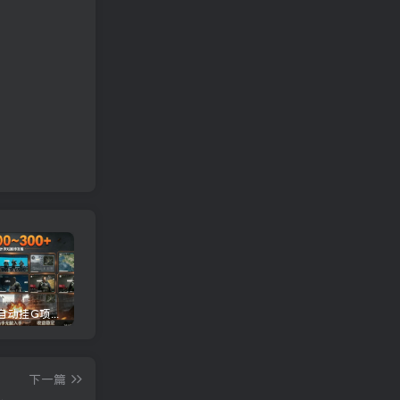
三角洲全自动挂G项目，一台电脑即可操作，防封稳账号，日收益300+，收益全程包回收，省心稳賺【揭秘】
龙虾AI(OpenClaw)全自动挂机，智能操控电脑高效执行任务，每天轻松到手四位数
抖音24W粉丝博主的人物志解说教学，从内容打磨到流量变现，解锁抖音伙伴计划+精选收益双份收益
下一篇