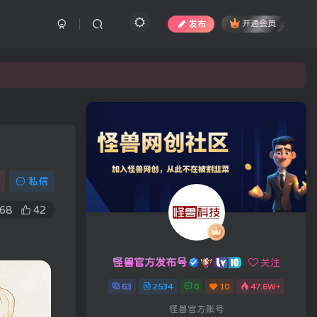
发布
开通会员
私信
68
42
怪兽官方发布号
关注
63
2534
0
10
47.6W+
怪兽官方账号