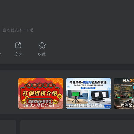
喜欢就支持一下吧
2
分享
收藏
【合伙人项目介绍】打假维权项目介绍
抖音绿幕+视频号直播带货课：居家照着稿子念起号，手机电脑双场景搭建全流程