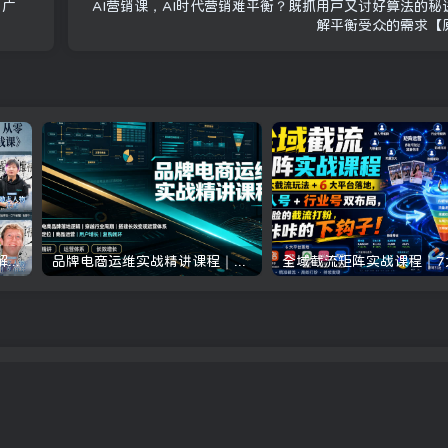
、广
AI营销课，AI时代营销难平衡？既抓用户又讨好算法的秘
解平衡受众的需求【
抖音24W粉丝博主的人物志解说教学，从内容打磨到流量变现，解锁抖音伙伴计划+精选收益双份收益
品牌电商运维实战精讲课程｜吃透电商品牌落地逻辑、穿越行业周期、搭建长效变现运营体系