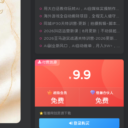
用大白话教你玩转AI，AI自媒体实操制作变现，0基础也能上手，从内容到变现
海外游戏全自动搬砖项目，全程无人值守自动运行，不用熬夜盯盘，轻松实现日入1k【揭秘】
同城IP30天特训营-更新｜拍摄剪辑+脚本文案+引流成交，打爆本地流量提升门店业绩实操教学
2026抖店运营新课｜8月更新｜不动销起店+商品卡爆发｜达人玩法+店群批量复制｜轻松玩转抖音小店全域流量
2026亚马逊实战通关特训营-2026更新，多维选品+渐进式打法+AI应用，从0到1打造盈利店铺
AI副业新风口，AI自动做单，月入3W+，附接单资源
付费资源
9.9
￥
超级会员
怪兽合伙人
免费
免费
怪兽网创资源下载
登录购买