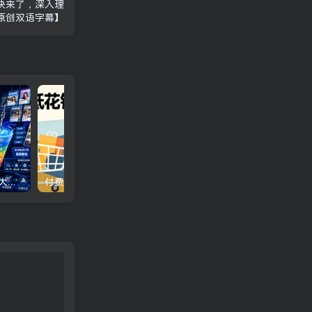
诀来了，深入理
原创双语字幕】
全域截流矩阵实战课程｜7大截流玩法+6大平台落地，素人号+行业号双布局，不要脸的截流打粉，咔咔咔的下钩子！
付费文章：降低花钱欲望的5个靠谱途径