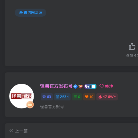
冒泡网资源
点赞
4
怪兽官方发布号
关注
63
2534
0
10
47.6W+
怪兽官方账号
上一篇