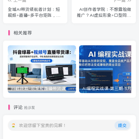
上一篇
下一篇
全域AI带货领航者计划：短
AI创作者学院：不想露脸做
视频+直播+多平台矩阵，三
推广？AI虚拟形象+口型同步
大阶段从起号变现到长效经
+UGC内容，让你安心睡觉
营
照样赚钱
相关推荐
抖音绿幕+视频号直播带货课：居家照着稿子念起号，手机电脑双场景搭建全流程
评论
抢沙发
欢迎您留下宝贵的见解！
提交