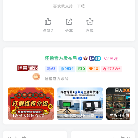
喜欢就支持一下吧
点赞
2
分享
收藏
怪兽官方发布号
关注
63
2534
0
10
47.3W+
怪兽官方账号
【合伙人项目介绍】打假维权项目介绍
抖音绿幕+视频号直播带货课：居家照着稿子念起号，手机电脑双场景搭建全流程