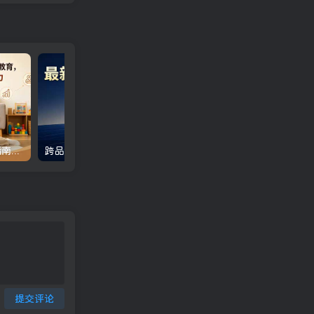
付费文章：普通家庭育儿指南，抓好社会化教育，四大维度培养孩子立足能力
跨品种对冲震撼首发！日收益2000-6000+，项目绿色长久，安全稳健，合规靠谱，可批量放大
提交评论