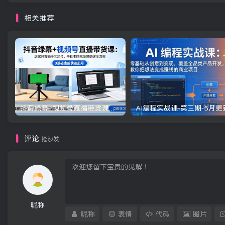
相关推荐
抖音绿幕+视频号直播带货课：居家照着稿子念起号，手机电脑双场景搭建全流程
评论
抢沙发
昵称
昵称
表情
代码
图片