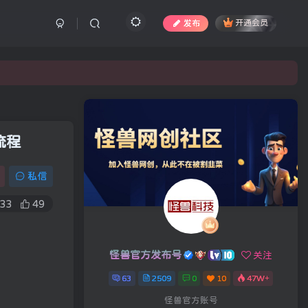
发布
开通会员
流程
私信
33
49
怪兽官方发布号
关注
63
2509
0
10
47W+
怪兽官方账号