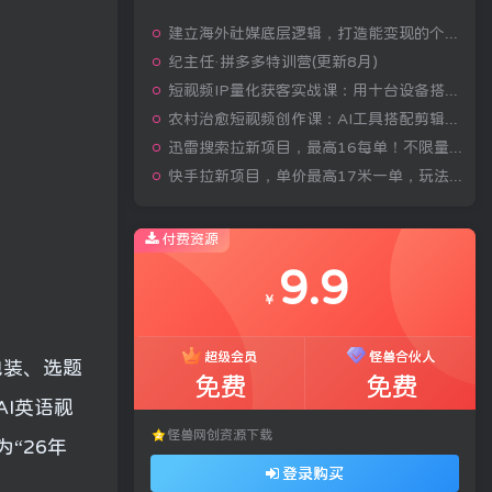
建立海外社媒底层逻辑，打造能变现的个人IP
纪主任·拼多多特训营(更新8月)
短视频IP量化获客实战课：用十台设备搭建五十账号矩阵，精准打造引流接单型流量账号
农村治愈短视频创作课：AI工具搭配剪辑技巧，零基础快速制作高质感田园治愈内容
迅雷搜索拉新项目，最高16每单！不限量级人人可冲，零门槛上手(更新0807)
快手拉新项目，单价最高17米一单，玩法简单，0基础也能轻松上手(更新08月07日)
付费资源
9.9
￥
超级会员
怪兽合伙人
包装、选题
免费
免费
I英语视
怪兽网创资源下载
“26年
登录购买