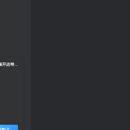
2026AI爆款小红书实战营62期：45天掌握定位选题封面涨粉脚本拍摄剪辑开店带货全流程
录购买