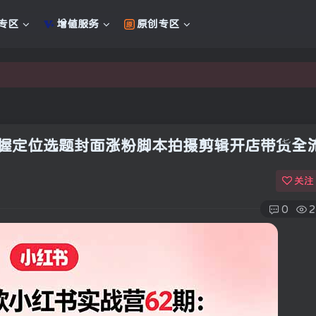
专区
增值服务
原创专区
新的未来
新的未来
天掌握定位选题封面涨粉脚本拍摄剪辑开店带货全
关注
0
2