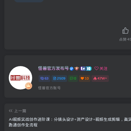
点赞
4
怪兽官方发布号
关注
63
2509
0
10
47W+
怪兽官方账号
上一篇
AI视频实战创作进阶课：分镜头设计+资产设计+视频生成剪辑，真
跑通创作全流程