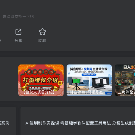
喜欢就支持一下吧
9
分享
收藏
【合伙人项目介绍】打假维权项目介绍
抖音绿幕+视频号直播带货课：居家照着稿子念起号，手机电脑双场景搭建全流程
实案例
AI漫剧制作实操课 零基础学软件配置工具用法 分镜生成