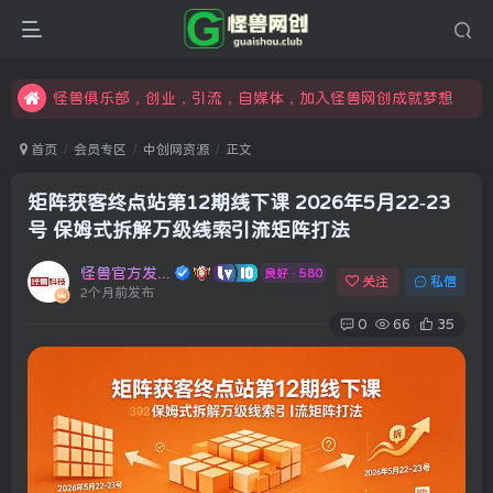
限时开通会员更享折扣，超高返佣
汇集各领域的创新者、创业者和副业经营者，共同探索创业和创新的未来
怪兽俱乐部，创业，引流，自媒体，加入怪兽网创成就梦想
首页
会员专区
中创网资源
正文
矩阵获客终点站第12期线下课 2026年5月22-23
号 保姆式拆解万级线索引流矩阵打法
怪兽官方发布号
良好 · 580
关注
私信
2个月前发布
0
66
35