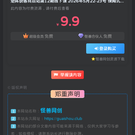
矩阵获客终点站第12期线下课 2026年5月22-23号 保姆式拆解万级线索引流矩阵打法
此内容为付费资源，请付费后查看
9.9
￥
免费
免费
超级会员
怪兽合伙人
登录购买
怪兽网创资源下载
举报该内容
©
版权声明
郑重声明
怪兽网创
本网站名称：
1
本站永久网址：
https://guaishou.club
2
本网站的部分文章内容可能来源于网络，仅供大家学习与参
3
考，如有侵权，请联系站长进行删除处理。