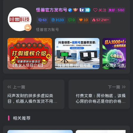
怪兽官方发布号
关注
良好 · 580
63
3133
0
10
57.2W+
怪兽官方账号
【合伙人项目介绍】打假维权项目介绍
抖音绿幕+视频号直播带货课：居家照着稿子念起号，手机电脑双场景搭建全流程
上一篇
下一篇
闷声发财的拼多多虚拟类
付费文章：房价触底，该操
目，机器人操作发货不用人
心房的价格还是你的价格？
工，轻松实现月入 1-5W
系统性拆解财富底层逻辑
相关推荐