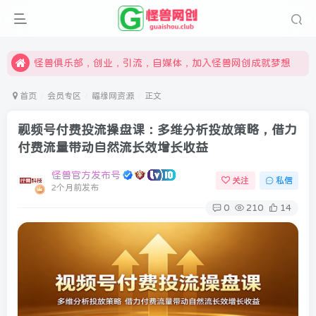
限时开通会员更享折扣，超高返佣
汇集各领域的创新者、创业者和副业经营者，共同探索创业和创新的未来
怪兽俱乐部，创业，引流，自媒体，加入怪兽网创成就梦想
首页
会员专区
福缘网资源
正文
视频号付费投流操盘课：多维分析投放策略，借力
付费流量带动自然流长效增长收益
怪兽官方发布号
关注
私信
2个月前发布
0
210
14