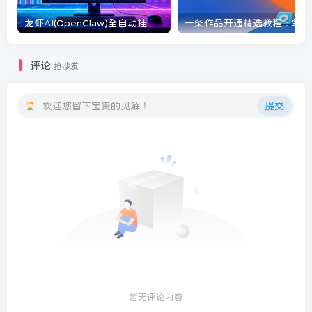
龙虾AI(OpenClaw)全自动挂机，智能操控电脑高效执行任务，每天轻松到手四位数
一条
评论
抢沙发
欢迎您留下宝贵的见解！
提交
暂无评论内容