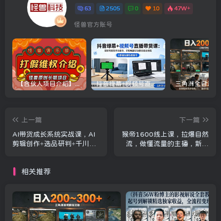
63
2505
0
10
47W+
怪兽官方账号
【合伙人项目介绍】打假维权项目介绍
抖音绿幕+视频号直播带货课：居家照着稿子念起号，手机电脑双场景搭建全流程
上一篇
下一篇
AI带货成长系统实战课，AI
猴帝1600线上课，拉爆自然
剪辑创作+选品研判+千川投
流，做懂流量的主播，新规
放融会贯通，新手也能打造
政策下，自然流破圈攻略
高转化带货账号(更新2026
【更新26年5月25日】
相关推荐
年)